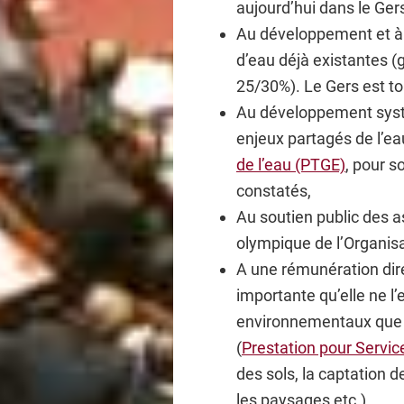
aujourd’hui dans le Ger
Au développement et à l
d’eau déjà existantes (
25/30%). Le Gers est to
Au développement syst
enjeux partagés de l’e
de l’eau (PTGE)
, pour s
constatés,
Au soutien public des 
olympique de l’Organi
A une rémunération dir
importante qu’elle ne l’
environnementaux que l
(
Prestation pour Servi
des sols, la captation de
les paysages etc.),