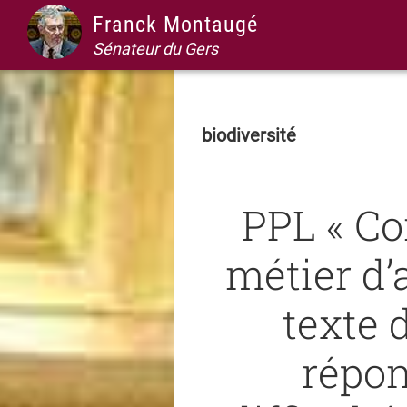
Passer
Passer
Passer
Passer
Franck Montaugé
à
au
à
au
Sénateur du Gers
la
contenu
la
pied
navigation
principal
barre
de
principale
latérale
page
biodiversité
principale
PPL « Co
métier d’a
texte 
répon