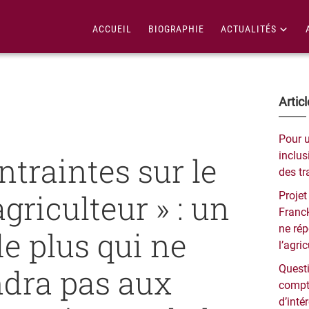
ACCUEIL
BIOGRAPHIE
ACTUALITÉS
Bar
Artic
lat
Pour 
pri
inclusi
ntraintes sur le
des tr
griculteur » : un
Projet
Franck
ne ré
de plus qui ne
l’agri
dra pas aux
Questi
compt
d’inté