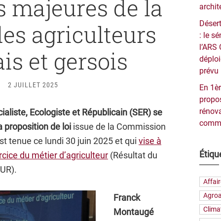
és majeures de la
archit
Désert
des agriculteurs
: le 
l’ARS 
is et gersois
déploi
prévu 
2 JUILLET 2025
En 1èr
propos
rénova
aliste, Ecologiste et Républicain (SER) se
commu
 proposition de loi
issue de la Commission
st tenue ce lundi 30 juin 2025 et qui
vise à
Étiqu
ercice du métier d’agriculteur
(Résultat du
UR).
Affai
Agroa
Franck
Clima
Montaugé