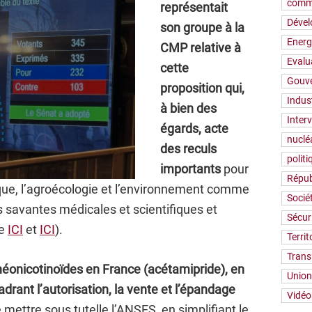
comm
représentait
Déve
son groupe à la
Energ
CMP relative à
Evalu
cette
Gouv
proposition qui,
Indus
à bien des
Inter
égards, acte
nuclé
des reculs
polit
importants
pour
Répub
ique, l’agroécologie et l’environnement comme
Socié
és savantes médicales et scientifiques et
Sécur
re
ICI
et
ICI
).
Territ
Trans
néonicotinoïdes en France (acétamipride), en
Union
drant l’autorisation, la vente et l’épandage
Vidéo
 mettre sous tutelle l’ANSES, en simplifiant le