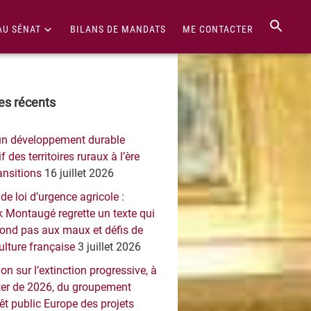
AU SÉNAT
BILANS DE MANDATS
ME CONTACTER
re
les récents
érale
un développement durable
ncipale
f des territoires ruraux à l’ère
ansitions
16 juillet 2026
 de loi d’urgence agricole :
 Montaugé regrette un texte qui
pond pas aux maux et défis de
culture française
3 juillet 2026
on sur l’extinction progressive, à
er de 2026, du groupement
rêt public Europe des projets