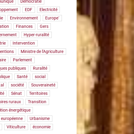
uniqué
Démocratie
loppement
EDF
Electricité
ie
Environnement
Europe`
ation
Finances
Gers
ernement
Hyper-ruralité
trie
Intervention
ventions
Ministre de l'Agriculture
aire
Parlement
iques publiques
Ruralité
lique
Santé
social
tal
société
Souveraineté
ité
Sénat
Territoires
oires ruraux
Transition
ition énergétique
 européenne
Urbanisme
Viticulture
économie