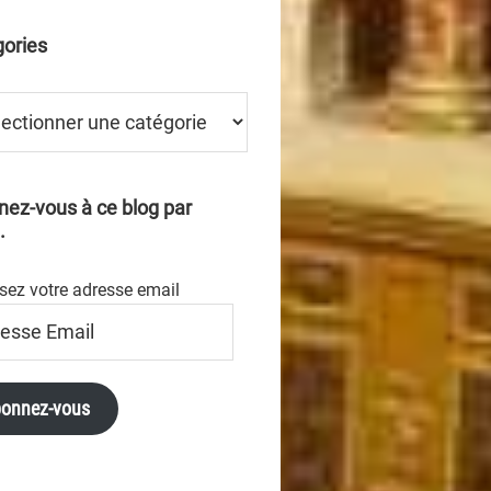
ories
ries
ez-vous à ce blog par
.
sez votre adresse email
se
onnez-vous