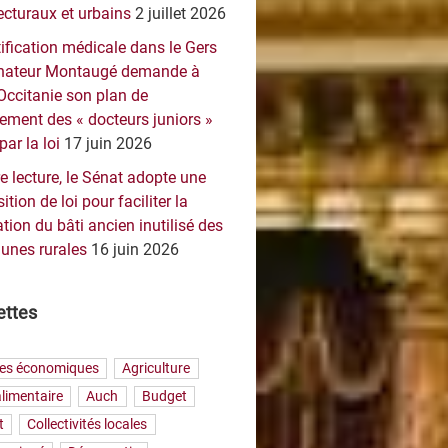
ecturaux et urbains
2 juillet 2026
ification médicale dans le Gers
sénateur Montaugé demande à
Occitanie son plan de
ement des « docteurs juniors »
par la loi
17 juin 2026
e lecture, le Sénat adopte une
ition de loi pour faciliter la
tion du bâti ancien inutilisé des
nes rurales
16 juin 2026
ettes
res économiques
Agriculture
limentaire
Auch
Budget
t
Collectivités locales