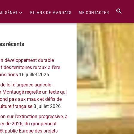
AU SÉNAT
BILANS DE MANDATS
ME CONTACTER
re
les récents
érale
un développement durable
ncipale
f des territoires ruraux à l’ère
ansitions
16 juillet 2026
 de loi d’urgence agricole :
 Montaugé regrette un texte qui
pond pas aux maux et défis de
culture française
3 juillet 2026
on sur l’extinction progressive, à
er de 2026, du groupement
rêt public Europe des projets