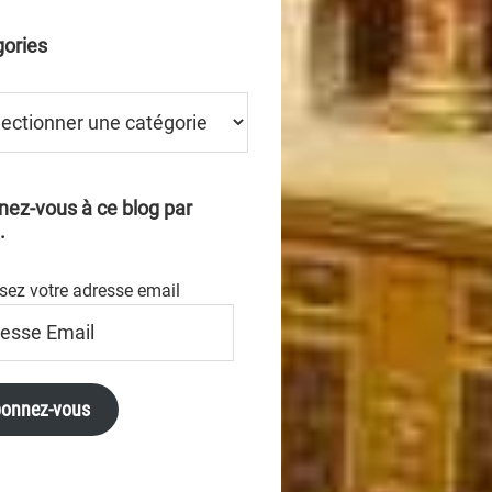
ories
ries
ez-vous à ce blog par
.
sez votre adresse email
se
onnez-vous