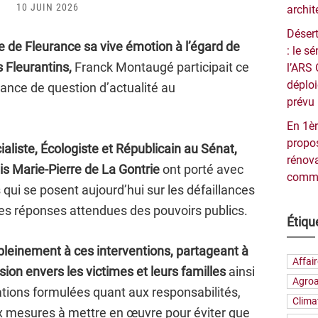
10 JUIN 2026
archit
Désert
 de Fleurance sa vive émotion à l’égard de
: le 
 Fleurantins,
Franck Montaugé participait ce
l’ARS 
déploi
éance de question d’actualité au
prévu 
En 1èr
propos
aliste, Écologiste et Républicain au Sénat,
rénova
is Marie-Pierre de La Gontrie
ont porté avec
commu
 qui se posent aujourd’hui sur les défaillances
es réponses attendues des pouvoirs publics.
Étiqu
leinement à ces interventions, partageant à
Affai
ion envers les victimes et leurs familles
ainsi
Agroa
tions formulées quant aux responsabilités,
Clima
x mesures à mettre en œuvre pour éviter que