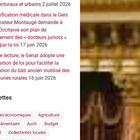
ecturaux et urbains
2 juillet 2026
ification médicale dans le Gers
sénateur Montaugé demande à
Occitanie son plan de
ement des « docteurs juniors »
par la loi
17 juin 2026
e lecture, le Sénat adopte une
ition de loi pour faciliter la
tion du bâti ancien inutilisé des
nes rurales
16 juin 2026
ettes
res économiques
Agriculture
limentaire
Auch
Budget
t
Collectivités locales