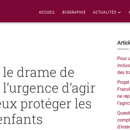
ACCUEIL
BIOGRAPHIE
ACTUALITÉS
Bar
Artic
lat
Pour 
pri
inclusi
 le drame de
des tr
l’urgence d’agir
Projet
Franck
ne ré
ux protéger les
l’agri
enfants
Questi
compt
d’inté