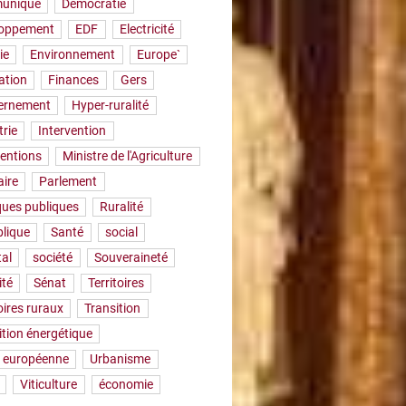
uniqué
Démocratie
loppement
EDF
Electricité
ie
Environnement
Europe`
ation
Finances
Gers
ernement
Hyper-ruralité
trie
Intervention
ventions
Ministre de l'Agriculture
aire
Parlement
iques publiques
Ruralité
lique
Santé
social
tal
société
Souveraineté
ité
Sénat
Territoires
oires ruraux
Transition
ition énergétique
 européenne
Urbanisme
Viticulture
économie