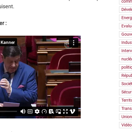
comm
uisent.
Déve
Energ
r :
Evalu
Gouv
Indus
Inter
nuclé
polit
Répub
Socié
Sécur
Territ
Trans
Union
Vidéo