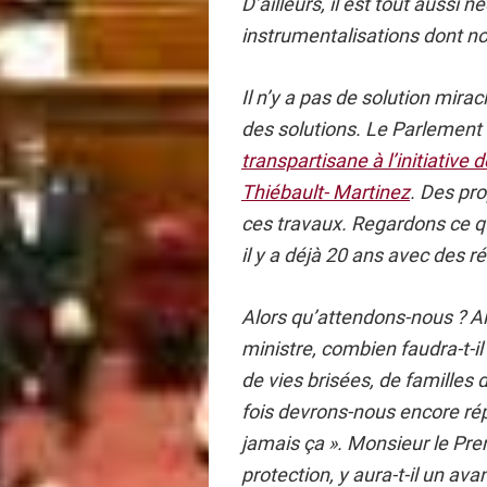
D’ailleurs, il est tout aussi 
instrumentalisations dont n
Il n’y a pas de solution mirac
des solutions. Le Parlement 
transpartisane à l’initiative 
Thiébault- Martinez
. Des pr
ces travaux. Regardons ce qu
il y a déjà 20 ans avec des r
Alors qu’attendons-nous ? A
ministre, combien faudra-t-
de vies brisées, de famille
fois devrons-nous encore rép
jamais ça ». Monsieur le Pre
protection, y aura-t-il un ava