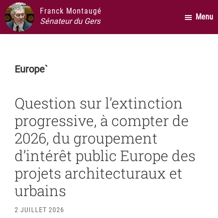
Passer
Passer
Passer
Franck Montaugé
Menu
au
à
au
Sénateur du Gers
contenu
la
pied
principal
barre
de
latérale
page
Europe`
principale
Question sur l’extinction
progressive, à compter de
2026, du groupement
d’intérêt public Europe des
projets architecturaux et
urbains
2 JUILLET 2026