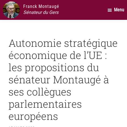
Passer
Passer
Passer
Franck Montaugé
Menu
au
à
au
Sénateur du Gers
contenu
la
pied
principal
barre
de
latérale
page
Autonomie stratégique
principale
économique de l’UE :
les propositions du
sénateur Montaugé à
ses collègues
parlementaires
européens