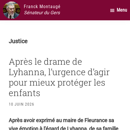
Passer
Passer
Passer
Franck Montaugé
Menu
au
à
au
Sénateur du Gers
contenu
la
pied
principal
barre
de
latérale
page
Justice
principale
Après le drame de
Lyhanna, l’urgence d’agir
pour mieux protéger les
enfants
10 JUIN 2026
Après avoir exprimé au maire de Fleurance sa
vive émotion à l’égard de Lyhanna, de sa famille