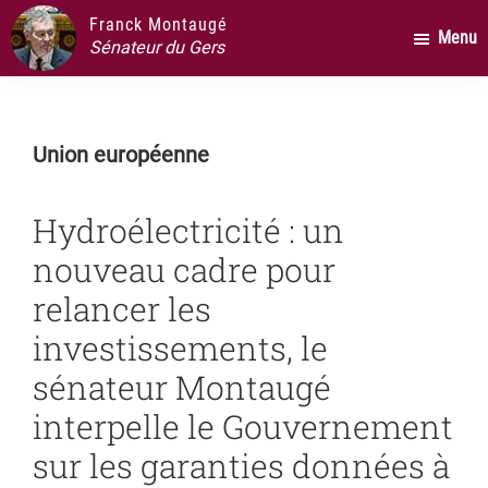
Passer
Passer
Passer
Franck Montaugé
Menu
au
à
au
Sénateur du Gers
contenu
la
pied
principal
barre
de
latérale
page
Union européenne
principale
Hydroélectricité : un
nouveau cadre pour
relancer les
investissements, le
sénateur Montaugé
interpelle le Gouvernement
sur les garanties données à