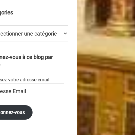
ories
ries
ez-vous à ce blog par
.
sez votre adresse email
se
onnez-vous