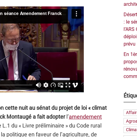
archit
Désert
: le 
l’ARS 
déploi
prévu 
En 1èr
propos
rénova
commu
Étiqu
n cette nuit au sénat du projet de loi « climat
Affai
anck Montaugé a fait adopter
l’
amendement
Agroa
le L.1 du « Livre préliminaire » du Code rural
Clima
 la politique en faveur de l’agriculture, de