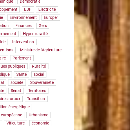
uniqué
Démocratie
loppement
EDF
Electricité
ie
Environnement
Europe`
ation
Finances
Gers
ernement
Hyper-ruralité
trie
Intervention
ventions
Ministre de l'Agriculture
aire
Parlement
iques publiques
Ruralité
lique
Santé
social
tal
société
Souveraineté
ité
Sénat
Territoires
oires ruraux
Transition
ition énergétique
 européenne
Urbanisme
Viticulture
économie