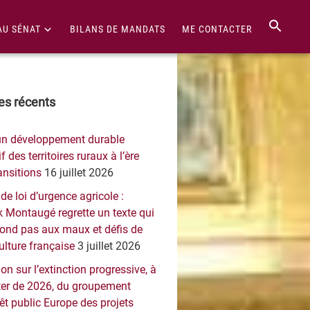
AU SÉNAT
BILANS DE MANDATS
ME CONTACTER
re
les récents
érale
un développement durable
ncipale
f des territoires ruraux à l’ère
ansitions
16 juillet 2026
 de loi d’urgence agricole :
 Montaugé regrette un texte qui
pond pas aux maux et défis de
culture française
3 juillet 2026
on sur l’extinction progressive, à
er de 2026, du groupement
rêt public Europe des projets