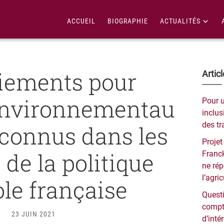
ACCUEIL
BIOGRAPHIE
ACTUALITÉS
iements pour
Bar
Artic
lat
environnementau
Pour 
pri
inclusi
des tr
econnus dans les
Projet
 de la politique
Franck
ne ré
l’agri
ole française
Questi
compt
23 JUIN 2021
d’inté