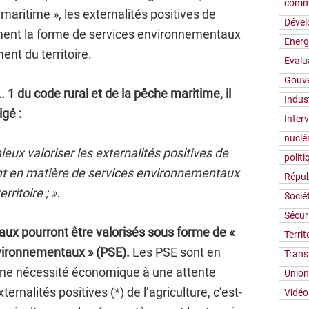
comm
 maritime », les externalités positives de
Déve
ment la forme de services environnementaux
Energ
nt du territoire.
Evalu
Gouv
L. 1 du code rural et de la pêche maritime, il
Indus
igé :
Inter
nuclé
eux valoriser les externalités positives de
polit
nt en matière de services environnementaux
Répub
ritoire ; ».
Socié
Sécur
ux pourront être valorisés sous forme de «
Territ
vironnementaux » (PSE).
Les PSE sont en
Trans
r une nécessité économique à une attente
Union
ternalités positives (*) de l’agriculture, c’est-
Vidéo