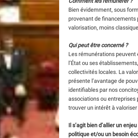
Comment les rémunérer ?
Bien évidemment, sous forme
provenant de financements p
valorisation, moins classiqu
Qui peut être concerné ?
Les rémunérations peuvent ê
l’État ou ses établissements,
collectivités locales. La val
présente l’avantage de pouvo
identifiables par nos concitoye
associations ou entreprises 
trouver un intérêt à valorise
Il s’agit bien d’allier un en
politique et/ou un besoin é