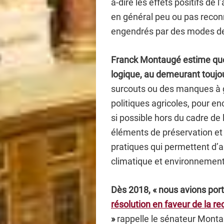
à-dire les effets positifs de 
en général peu ou pas recon
engendrés par des modes de
Franck Montaugé estime que 
logique, au demeurant toujo
surcouts ou des manques à 
politiques agricoles, pour e
si possible hors du cadre de
éléments de préservation et d
pratiques qui permettent d’am
climatique et environnemen
Dès 2018, « nous avions por
résolution en faveur de la r
»
rappelle le sénateur Mont