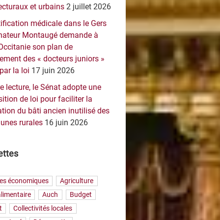
ecturaux et urbains
2 juillet 2026
ification médicale dans le Gers
sénateur Montaugé demande à
Occitanie son plan de
ement des « docteurs juniors »
par la loi
17 juin 2026
e lecture, le Sénat adopte une
ition de loi pour faciliter la
tion du bâti ancien inutilisé des
nes rurales
16 juin 2026
ettes
res économiques
Agriculture
limentaire
Auch
Budget
t
Collectivités locales