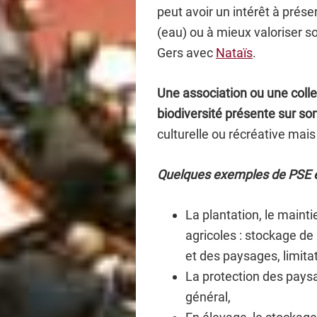
peut avoir un intérêt à prés
(eau) ou à mieux valoriser s
Gers avec
Nataïs
.
Une association ou une collec
biodiversité présente sur son 
culturelle ou récréative mai
Quelques exemples de PSE et d
La plantation, le mainti
agricoles : stockage de 
et des paysages, limita
La protection des pays
général,