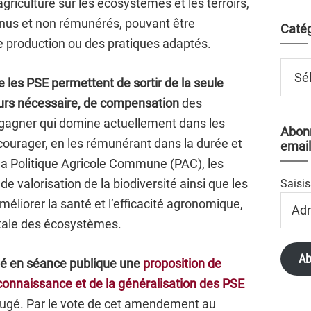
l’agriculture sur les écosystèmes et les terroirs,
nus et non rémunérés, pouvant être
Catég
 production ou des pratiques adaptés.
Catégo
les PSE permettent de sortir de la seule
urs nécessaire, de compensation
des
gagner qui domine actuellement dans les
Abonn
ncourager, en les rémunérant dans la durée et
email
 la Politique Agricole Commune (PAC), les
e valorisation de la biodiversité ainsi que les
Saisis
Adres
éliorer la santé et l’efficacité agronomique,
Email
tale des écosystèmes.
Ab
té en séance publique une
proposition de
econnaissance et de la généralisation des PSE
augé. Par le vote de cet amendement au