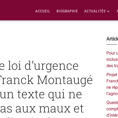
ACCUEIL
BIOGRAPHIE
ACTUALITÉS
Bar
Artic
lat
Pour 
pri
inclusi
e loi d’urgence
des tr
: Franck Montaugé
Projet
Franck
ne ré
 un texte qui ne
l’agri
as aux maux et
Questi
compt
d’inté