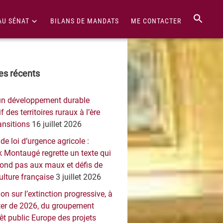
AU SÉNAT
BILANS DE MANDATS
ME CONTACTER
re
les récents
érale
un développement durable
ncipale
f des territoires ruraux à l’ère
ansitions
16 juillet 2026
 de loi d’urgence agricole :
 Montaugé regrette un texte qui
pond pas aux maux et défis de
culture française
3 juillet 2026
on sur l’extinction progressive, à
er de 2026, du groupement
rêt public Europe des projets