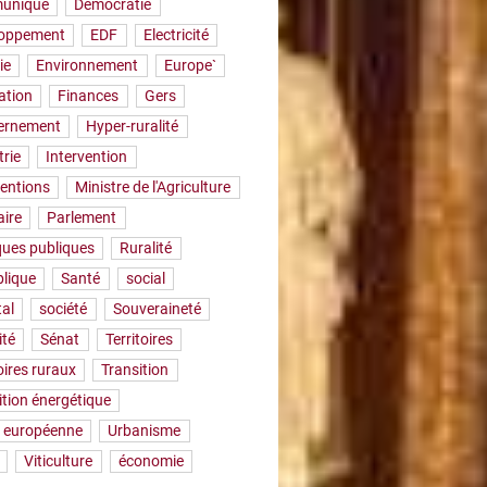
uniqué
Démocratie
loppement
EDF
Electricité
ie
Environnement
Europe`
ation
Finances
Gers
ernement
Hyper-ruralité
trie
Intervention
ventions
Ministre de l'Agriculture
aire
Parlement
iques publiques
Ruralité
lique
Santé
social
tal
société
Souveraineté
ité
Sénat
Territoires
oires ruraux
Transition
ition énergétique
 européenne
Urbanisme
Viticulture
économie