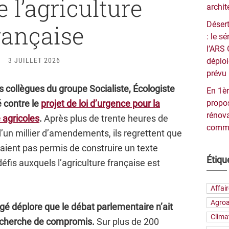
e l’agriculture
archit
Désert
rançaise
: le 
l’ARS 
3 JUILLET 2026
déploi
prévu 
 collègues du groupe Socialiste, Écologiste
En 1èr
é contre le
projet de loi d’urgence pour la
propos
rénova
 agricoles
.
Après plus de trente heures de
commu
’un millier d’amendements, ils regrettent que
’aient pas permis de construire un texte
Étiqu
éfis auxquels l’agriculture française est
Affai
Agroa
é déplore que le débat parlementaire n’ait
Clima
recherche de compromis.
Sur plus de 200