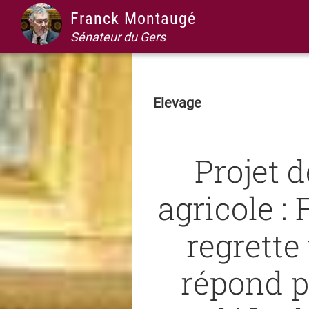
Passer
Passer
Passer
Passer
Franck Montaugé
à
au
à
au
Sénateur du Gers
la
contenu
la
pied
navigation
principal
barre
de
principale
latérale
page
Elevage
principale
Projet d
agricole 
regrette
répond p