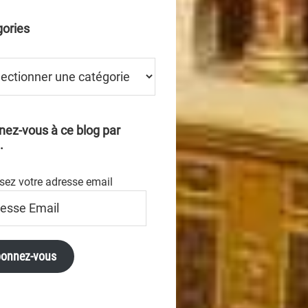
ories
ries
ez-vous à ce blog par
.
sez votre adresse email
se
onnez-vous