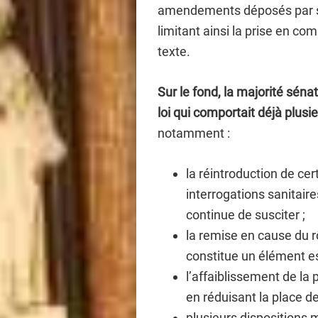
amendements déposés par so
limitant ainsi la prise en co
texte.
Sur le fond, la majorité sén
loi qui comportait déjà plusi
notamment :
la réintroduction de ce
interrogations sanitair
continue de susciter ;
la remise en cause du rô
constitue un élément es
l’affaiblissement de la p
en réduisant la place d
plusieurs dispositions 