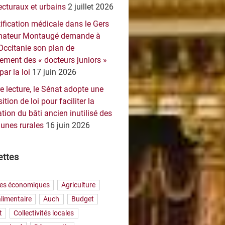
ecturaux et urbains
2 juillet 2026
ification médicale dans le Gers
sénateur Montaugé demande à
Occitanie son plan de
ement des « docteurs juniors »
par la loi
17 juin 2026
e lecture, le Sénat adopte une
ition de loi pour faciliter la
tion du bâti ancien inutilisé des
nes rurales
16 juin 2026
ettes
res économiques
Agriculture
limentaire
Auch
Budget
t
Collectivités locales