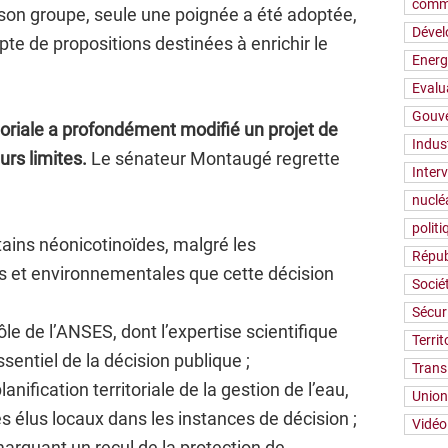
comm
n groupe, seule une poignée a été adoptée,
Déve
mpte de propositions destinées à enrichir le
Energ
Evalu
Gouv
atoriale a profondément modifié un projet de
Indus
eurs limites.
Le sénateur Montaugé regrette
Inter
nuclé
polit
rtains néonicotinoïdes, malgré les
Répub
es et environnementales que cette décision
Socié
Sécur
le de l’ANSES, dont l’expertise scientifique
Territ
sentiel de la décision publique ;
Trans
lanification territoriale de la gestion de l’eau,
Union
es élus locaux dans les instances de décision ;
Vidéo
marquant un recul de la protection de