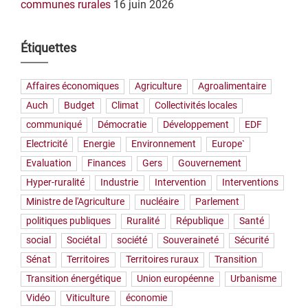
communes rurales
16 juin 2026
Étiquettes
Affaires économiques
Agriculture
Agroalimentaire
Auch
Budget
Climat
Collectivités locales
communiqué
Démocratie
Développement
EDF
Electricité
Energie
Environnement
Europe`
Evaluation
Finances
Gers
Gouvernement
Hyper-ruralité
Industrie
Intervention
Interventions
Ministre de l'Agriculture
nucléaire
Parlement
politiques publiques
Ruralité
République
Santé
social
Sociétal
société
Souveraineté
Sécurité
Sénat
Territoires
Territoires ruraux
Transition
Transition énergétique
Union européenne
Urbanisme
Vidéo
Viticulture
économie