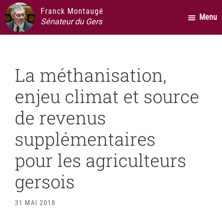
Passer
Passer
Passer
Franck Montaugé
Menu
au
à
au
Sénateur du Gers
contenu
la
pied
principal
barre
de
latérale
page
La méthanisation,
principale
enjeu climat et source
de revenus
supplémentaires
pour les agriculteurs
gersois
31 MAI 2018