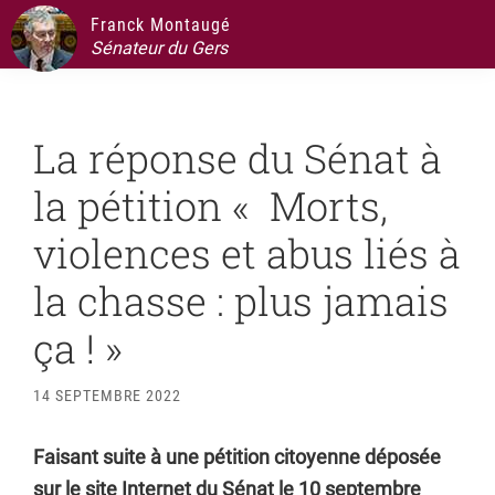
Passer
Passer
Passer
Passer
Franck Montaugé
à
au
à
au
Sénateur du Gers
la
contenu
la
pied
navigation
principal
barre
de
La réponse du Sénat à
principale
latérale
page
principale
la pétition « Morts,
violences et abus liés à
la chasse : plus jamais
ça ! »
14 SEPTEMBRE 2022
Faisant suite à une pétition citoyenne déposée
sur le site Internet du Sénat le 10 septembre