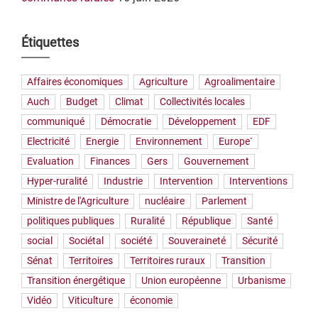
Étiquettes
Affaires économiques
Agriculture
Agroalimentaire
Auch
Budget
Climat
Collectivités locales
communiqué
Démocratie
Développement
EDF
Electricité
Energie
Environnement
Europe`
Evaluation
Finances
Gers
Gouvernement
Hyper-ruralité
Industrie
Intervention
Interventions
Ministre de l'Agriculture
nucléaire
Parlement
politiques publiques
Ruralité
République
Santé
social
Sociétal
société
Souveraineté
Sécurité
Sénat
Territoires
Territoires ruraux
Transition
Transition énergétique
Union européenne
Urbanisme
Vidéo
Viticulture
économie