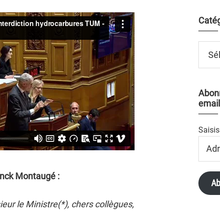
Catég
Catégo
Abonn
email
Saisis
Adres
Email
anck Montaugé :
Ab
eur le Ministre(*), chers collègues,