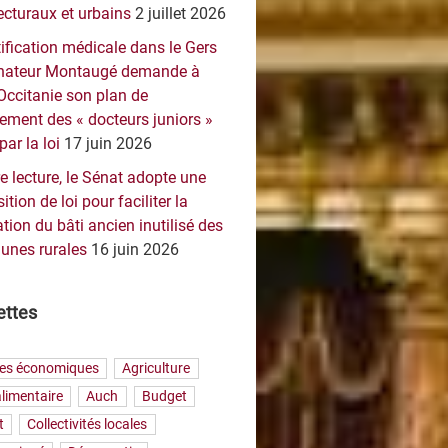
ecturaux et urbains
2 juillet 2026
ification médicale dans le Gers
sénateur Montaugé demande à
Occitanie son plan de
ement des « docteurs juniors »
par la loi
17 juin 2026
e lecture, le Sénat adopte une
ition de loi pour faciliter la
tion du bâti ancien inutilisé des
nes rurales
16 juin 2026
ettes
res économiques
Agriculture
limentaire
Auch
Budget
t
Collectivités locales