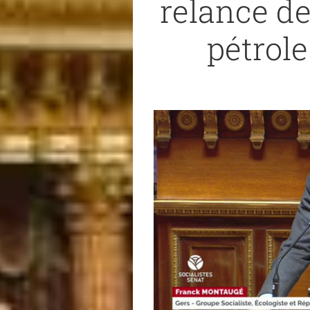
relance de
pétrole