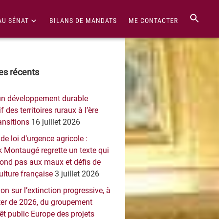
AU SÉNAT
BILANS DE MANDATS
ME CONTACTER
re
les récents
érale
un développement durable
ncipale
f des territoires ruraux à l’ère
ansitions
16 juillet 2026
 de loi d’urgence agricole :
 Montaugé regrette un texte qui
pond pas aux maux et défis de
culture française
3 juillet 2026
on sur l’extinction progressive, à
er de 2026, du groupement
rêt public Europe des projets