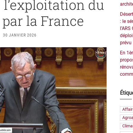
 l’exploitation du
archit
Désert
 par la France
: le 
l’ARS 
30 JANVIER 2026
déploi
prévu 
En 1èr
propos
rénova
commu
Étiqu
Affai
Agroa
Clima