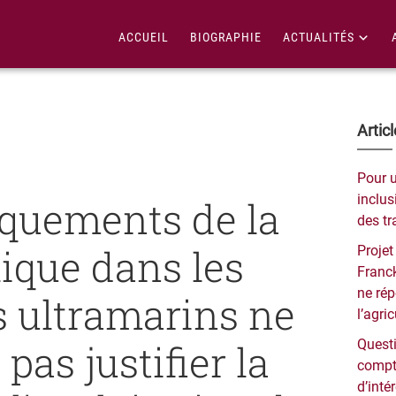
ACCUEIL
BIOGRAPHIE
ACTUALITÉS
Bar
Artic
lat
Pour 
pri
inclusi
quements de la
des tr
ique dans les
Projet
Franck
ne ré
es ultramarins ne
l’agri
pas justifier la
Questi
compt
d’inté