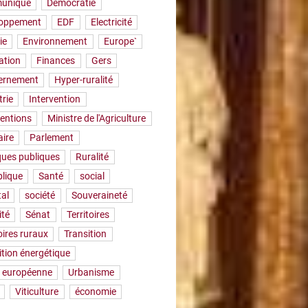
uniqué
Démocratie
loppement
EDF
Electricité
ie
Environnement
Europe`
ation
Finances
Gers
ernement
Hyper-ruralité
trie
Intervention
ventions
Ministre de l'Agriculture
aire
Parlement
iques publiques
Ruralité
lique
Santé
social
tal
société
Souveraineté
ité
Sénat
Territoires
oires ruraux
Transition
ition énergétique
 européenne
Urbanisme
Viticulture
économie