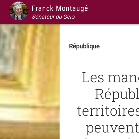
Passer
Passer
Passer
Passer
Franck Montaugé
à
au
à
au
Sénateur du Gers
la
contenu
la
pied
navigation
principal
barre
de
principale
latérale
page
République
principale
Les man
Républ
territoir
peuvent 