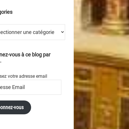
ories
ries
ez-vous à ce blog par
.
sez votre adresse email
se
onnez-vous