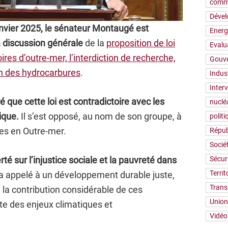
comm
Déve
anvier 2025, le sénateur Montaugé est
Energ
a discussion générale
de la
proposition de loi
Evalu
toires d’outre-mer, l’interdiction de recherche,
Gouv
ion des hydrocarbures
.
Indus
Inter
que cette loi est contradictoire avec les
nuclé
tique.
Il s’est opposé, au nom de son groupe, à
polit
les en Outre-mer.
Répub
Socié
Sécur
rté sur l’injustice sociale et la pauvreté dans
Territ
a appelé à un développement durable juste,
Trans
e la contribution considérable de ces
Union
pte des enjeux climatiques et
Vidéo