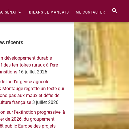
AU SÉNAT
BILANS DE MANDATS
ME CONTACTER
re
les récents
érale
un développement durable
ncipale
f des territoires ruraux à l’ère
ansitions
16 juillet 2026
 de loi d’urgence agricole :
 Montaugé regrette un texte qui
pond pas aux maux et défis de
culture française
3 juillet 2026
on sur l’extinction progressive, à
er de 2026, du groupement
rêt public Europe des projets