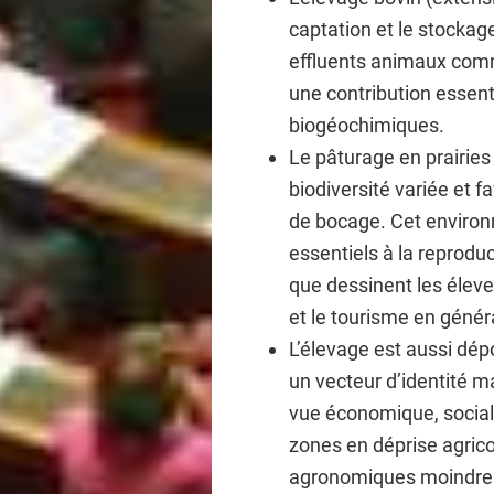
captation et le stockage
effluents animaux comm
une contribution essent
biogéochimiques.
Le pâturage en prairie
biodiversité variée et 
de bocage. Cet environn
essentiels à la reprod
que dessinent les éleve
et le tourisme en génér
L’élevage est aussi dépo
un vecteur d’identité ma
vue économique, social
zones en déprise agric
agronomiques moindres 