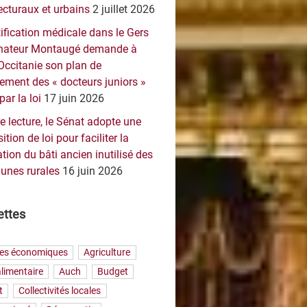
ecturaux et urbains
2 juillet 2026
ification médicale dans le Gers
sénateur Montaugé demande à
Occitanie son plan de
ement des « docteurs juniors »
par la loi
17 juin 2026
e lecture, le Sénat adopte une
ition de loi pour faciliter la
tion du bâti ancien inutilisé des
nes rurales
16 juin 2026
ettes
res économiques
Agriculture
limentaire
Auch
Budget
t
Collectivités locales