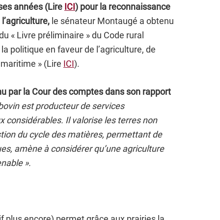
ses années (Lire
ICI
) pour la reconnaissance
l’agriculture,
le sénateur Montaugé a obtenu
1 du « Livre préliminaire » du Code rural
 la politique en faveur de l’agriculture, de
 maritime » (Lire
ICI
).
nnu par la Cour des comptes dans son rapport
 bovin est producteur de services
considérables. Il valorise les terres non
stion du cycle des matières, permettant de
ques, amène à considérer qu’une agriculture
nable ».
if plus encore) permet grâce aux prairies la