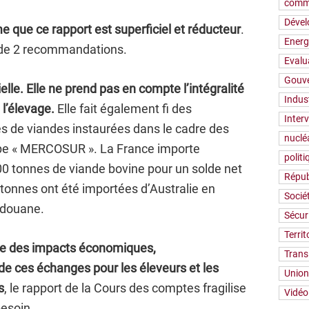
comm
Déve
me
que
ce rapport est superficiel et réducteur
.
Energ
ue de 2 recommandations.
Evalu
Gouv
elle. Elle ne prend pas en compte l’intégralité
Indus
 l’élevage.
Elle fait également fi des
Inter
es de viandes instaurées dans le cadre des
nuclé
pe « MERCOSUR ». La France importe
polit
0 tonnes de viande bovine pour un solde net
Répub
onnes ont été importées d’Australie en
Socié
e douane.
Sécur
Territ
te des impacts économiques,
Trans
e ces échanges pour les éleveurs et les
Union
s
, le rapport de la Cours des comptes fragilise
Vidéo
besoin.