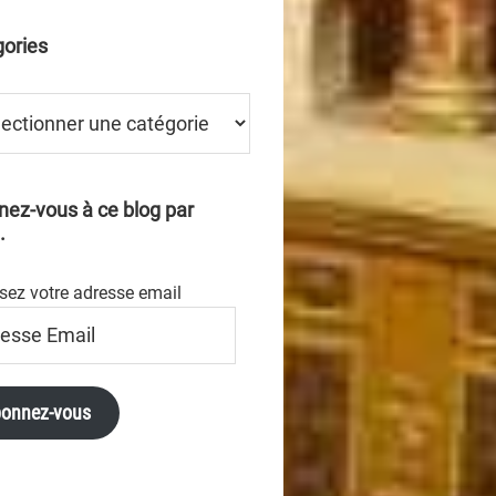
ories
ries
ez-vous à ce blog par
.
sez votre adresse email
se
onnez-vous