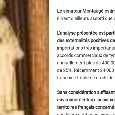
Le sénateur Montaugé esti
Il n’est d’ailleurs assorti q
L’analyse présentée est parti
des externalités positives de
importations très important
accords commerciaux de ty
annuellement plus de 400 00
de 25%. Récemment 24 000 t
franchise totale de droits d
Sans considération suffisan
environnementaux, sociaux d
territoires français concerné
une filière dont nous avons 