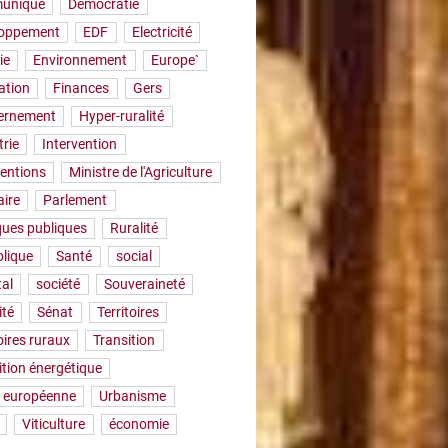
uniqué
Démocratie
loppement
EDF
Electricité
ie
Environnement
Europe`
ation
Finances
Gers
ernement
Hyper-ruralité
trie
Intervention
ventions
Ministre de l'Agriculture
aire
Parlement
iques publiques
Ruralité
lique
Santé
social
tal
société
Souveraineté
ité
Sénat
Territoires
oires ruraux
Transition
ition énergétique
 européenne
Urbanisme
Viticulture
économie