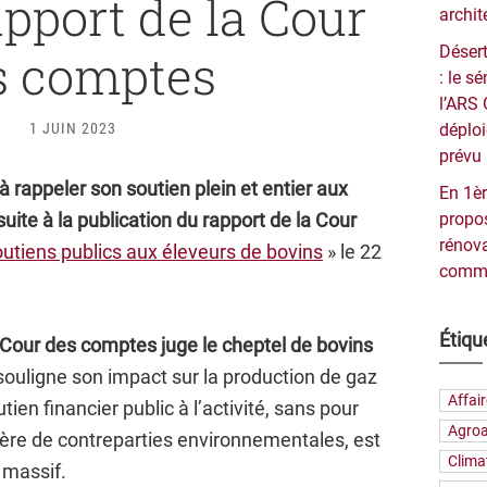
apport de la Cour
archit
Désert
s comptes
: le 
l’ARS 
1 JUIN 2023
déploi
prévu 
 rappeler son soutien plein et entier aux
En 1èr
suite à la publication du rapport de la Cour
propos
rénova
utiens publics aux éleveurs de bovins
» le 22
commu
Étiqu
 Cour des comptes juge le cheptel de bovins
souligne son impact sur la production de gaz
Affai
tien financier public à l’activité, sans pour
Agroa
ière de contreparties environnementales, est
Clima
massif.