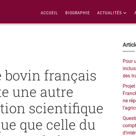
ACCUEIL
BIOGRAPHIE
ACTUALITÉS
Bar
Artic
lat
Pour 
pri
inclusi
e bovin français
des tr
te une autre
Projet
Franck
ne ré
tion scientifique
l’agri
que que celle du
Questi
compt
d’inté