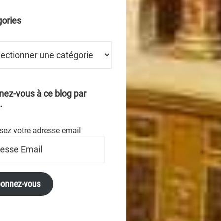
ories
ries
ez-vous à ce blog par
.
sez votre adresse email
se
onnez-vous