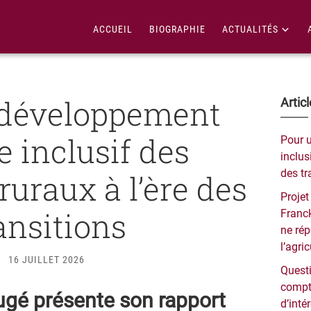
ACCUEIL
BIOGRAPHIE
ACTUALITÉS
 développement
Bar
Artic
lat
e inclusif des
Pour 
pri
inclusi
des tr
 ruraux à l’ère des
Projet
ansitions
Franck
ne ré
l’agri
16 JUILLET 2026
Questi
compt
gé présente son rapport
d’inté