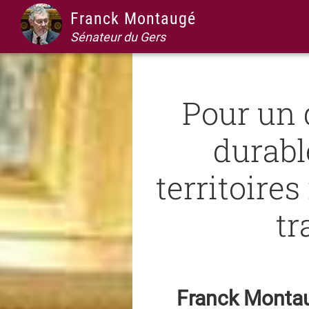
Passer
Passer
Passer
Passer
Franck Montaugé
à
au
à
au
Sénateur du Gers
la
contenu
la
pied
navigation
principal
barre
de
principale
latérale
page
Pour un
principale
durabl
territoires
tr
Franck Montau