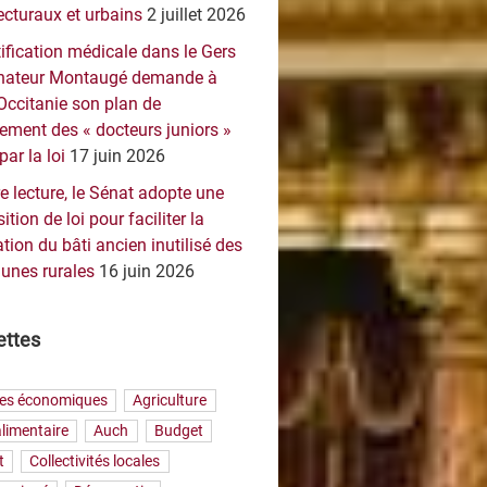
ecturaux et urbains
2 juillet 2026
ification médicale dans le Gers
sénateur Montaugé demande à
Occitanie son plan de
ement des « docteurs juniors »
par la loi
17 juin 2026
e lecture, le Sénat adopte une
ition de loi pour faciliter la
tion du bâti ancien inutilisé des
nes rurales
16 juin 2026
ettes
res économiques
Agriculture
limentaire
Auch
Budget
t
Collectivités locales