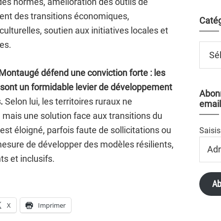
 des normes, amélioration des outils de
ent des transitions économiques,
Catég
lturelles, soutien aux initiatives locales et
es.
Catégo
 Montaugé défend une conviction forte : les
é, sont un formidable levier de développement
Abonn
s.
Selon lui, les territoires ruraux ne
email
mais une solution face aux transitions du
est éloigné, parfois faute de sollicitations ou
Saisis
Adres
 mesure de développer des modèles résilients,
Email
s et inclusifs.
Ab
X
Imprimer