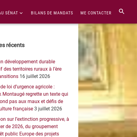
AU SÉNAT
BILANS DE MANDATS
ME CONTACTER
re
les récents
érale
un développement durable
ncipale
f des territoires ruraux à l’ère
ansitions
16 juillet 2026
 de loi d’urgence agricole :
 Montaugé regrette un texte qui
pond pas aux maux et défis de
culture française
3 juillet 2026
on sur l’extinction progressive, à
er de 2026, du groupement
rêt public Europe des projets