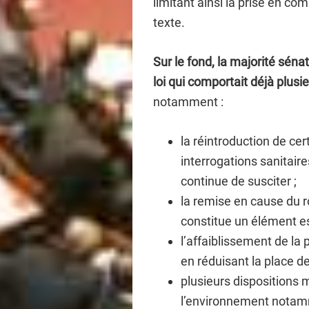
limitant ainsi la prise en co
texte.
Sur le fond, la majorité sén
loi qui comportait déjà plusi
notamment :
la réintroduction de ce
interrogations sanitair
continue de susciter ;
la remise en cause du rô
constitue un élément es
l’affaiblissement de la p
en réduisant la place d
plusieurs dispositions 
l’environnement notam