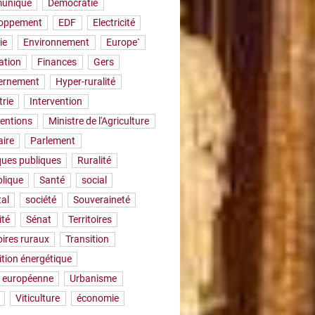
uniqué
Démocratie
loppement
EDF
Electricité
ie
Environnement
Europe`
ation
Finances
Gers
ernement
Hyper-ruralité
trie
Intervention
ventions
Ministre de l'Agriculture
aire
Parlement
iques publiques
Ruralité
lique
Santé
social
tal
société
Souveraineté
ité
Sénat
Territoires
oires ruraux
Transition
ition énergétique
 européenne
Urbanisme
Viticulture
économie