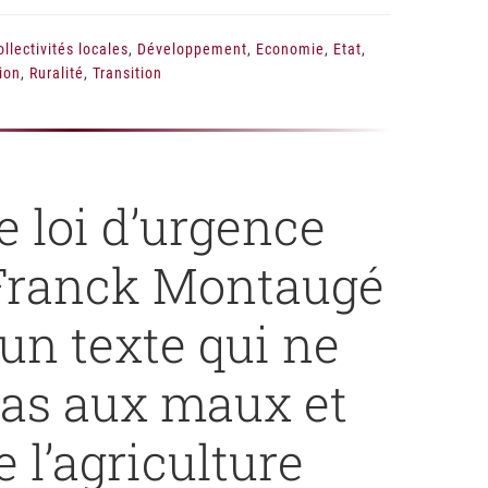
ollectivités locales
,
Développement
,
Economie
,
Etat
,
tion
,
Ruralité
,
Transition
e loi d’urgence
: Franck Montaugé
 un texte qui ne
as aux maux et
e l’agriculture