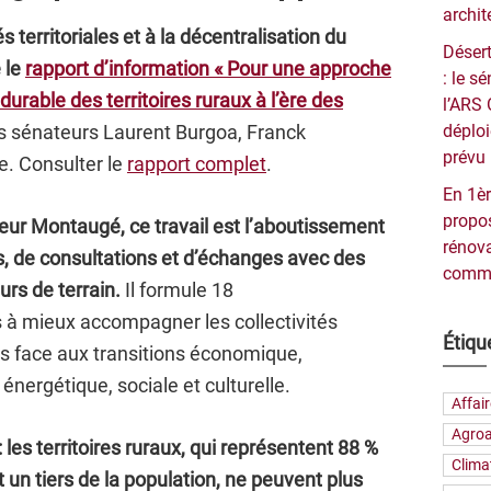
archit
s territoriales et à la décentralisation du
Désert
 le
rapport d’information
« Pour une approche
: le 
urable des territoires ruraux à l’ère des
l’ARS 
es sénateurs Laurent Burgoa, Franck
déploi
prévu 
. Consulter le
rapport complet
.
En 1èr
propos
eur Montaugé, ce travail est l’aboutissement
rénova
s, de consultations et d’échanges avec des
commu
urs de terrain.
Il formule 18
à mieux accompagner les collectivités
Étiqu
les face aux transitions économique,
nergétique, sociale et culturelle.
Affai
Agroa
 les territoires ruraux, qui représentent 88 %
Clima
un tiers de la population, ne peuvent plus