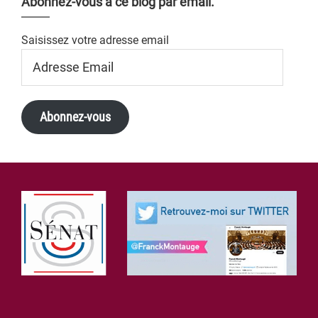
Abonnez-vous à ce blog par email.
Saisissez votre adresse email
Adresse
Email
Abonnez-vous
Footer
Search Button