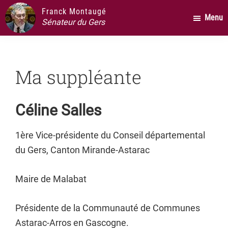
Passer
Passer
Passer
Franck Montaugé
Menu
au
à
au
Sénateur du Gers
contenu
la
pied
principal
barre
de
latérale
page
Ma suppléante
principale
Céline Salles
1ère Vice-présidente du Conseil départemental
du Gers, Canton Mirande-Astarac
Maire de Malabat
Présidente de la Communauté de Communes
Astarac-Arros en Gascogne.