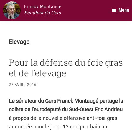
Passer
Passer
Passer
Franck Montaugé
Menu
au
à
au
Sénateur du Gers
contenu
la
pied
principal
barre
de
latérale
page
Elevage
principale
Pour la défense du foie gras
et de l’élevage
27 AVRIL 2016
Le sénateur du Gers Franck Montaugé partage la
colère de l’eurodéputé du Sud-Ouest Eric Andrieu
à propos de la nouvelle offensive anti-foie gras
annoncée pour le jeudi 12 mai prochain au