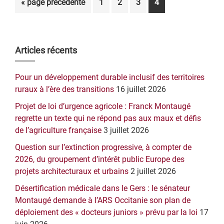
Aller
Page
Page
Page
Page
«
page précédente
1
2
3
4
à
la
Barre
Articles récents
latérale
Pour un développement durable inclusif des territoires
principale
ruraux à l’ère des transitions
16 juillet 2026
Projet de loi d’urgence agricole : Franck Montaugé
regrette un texte qui ne répond pas aux maux et défis
de l’agriculture française
3 juillet 2026
Question sur l’extinction progressive, à compter de
2026, du groupement d’intérêt public Europe des
projets architecturaux et urbains
2 juillet 2026
Désertification médicale dans le Gers : le sénateur
Montaugé demande à l’ARS Occitanie son plan de
déploiement des « docteurs juniors » prévu par la loi
17