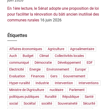
juin 2026
En 1ère lecture, le Sénat adopte une proposition de loi
pour faciliter la rénovation du bâti ancien inutilisé des
communes rurales
16 juin 2026
Étiquettes
Affaires économiques
Agriculture
Agroalimentaire
Auch
Budget
Climat
Collectivités locales
communiqué
Démocratie
Développement
EDF
Electricité
Energie
Environnement
Europe`
Evaluation
Finances
Gers
Gouvernement
Hyper-ruralité
Industrie
Intervention
Interventions
Ministre de l'Agriculture
nucléaire
Parlement
politiques publiques
Ruralité
République
Santé
social
Sociétal
société
Souveraineté
Sécurité