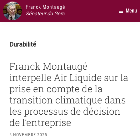
Passer
Passer
Passer
Franck Montaugé
Menu
au
à
au
Sénateur du Gers
contenu
la
pied
principal
barre
de
latérale
page
Durabilité
principale
Franck Montaugé
interpelle Air Liquide sur la
prise en compte de la
transition climatique dans
les processus de décision
de l’entreprise
5 NOVEMBRE 2025