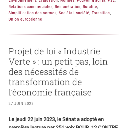
Environnement
,
Evaluation
,
Normes
,
Pouvoir d'achat
,
PSE
,
Relations commerciales
,
Rémunération
,
Ruralité
,
Simplification des normes
,
Sociétal
,
société
,
Transition
,
Union européenne
Projet de loi « Industrie
Verte » : un petit pas, loin
des nécessités de
transformation de
l’économie française
27 JUIN 2023
Le jeudi 22 juin 2023, le Sénat a adopté en
première lecture par 251 voix POUR, 12 CONTRE