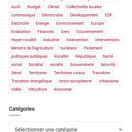
Auch
Budget
Climat
Collectivités locales
communiqué
Démocratie
Développement
EDF
Electricité
Energie
Environnement
Europe`
Evaluation
Finances
Gers
Gouvernement
Hyper-ruralité
Industrie
Intervention
Interventions
Ministre de l'Agriculture
nucléaire
Parlement
politiques publiques
Ruralité
République
Santé
social
Sociétal
société
Souveraineté
Sécurité
Sénat
Territoires
Territoires ruraux
Transition
Transition énergétique
Union européenne
Urbanisme
Vidéo
Viticulture
économie
Catégories
Catégories