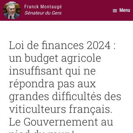
Passer
Passer
Passer
Franck Montaugé
Menu
au
à
au
Sénateur du Gers
contenu
la
pied
principal
barre
de
latérale
page
Loi de finances 2024 :
principale
un budget agricole
insuffisant qui ne
répondra pas aux
grandes difficultés des
viticulteurs français.
Le Gouvernement au