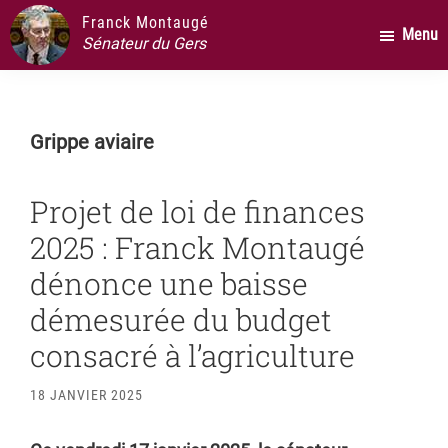
Passer
Passer
Passer
Franck Montaugé
Menu
au
à
au
Sénateur du Gers
contenu
la
pied
principal
barre
de
latérale
page
Grippe aviaire
principale
Projet de loi de finances
2025 : Franck Montaugé
dénonce une baisse
démesurée du budget
consacré à l’agriculture
18 JANVIER 2025