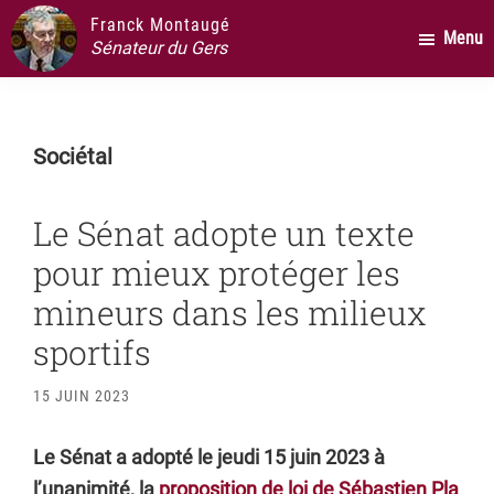
Passer
Passer
Passer
Franck Montaugé
Menu
au
à
au
Sénateur du Gers
contenu
la
pied
principal
barre
de
latérale
page
Sociétal
principale
Le Sénat adopte un texte
pour mieux protéger les
mineurs dans les milieux
sportifs
15 JUIN 2023
Le Sénat a adopté le jeudi 15 juin 2023 à
l’unanimité, la
proposition de loi de Sébastien Pla