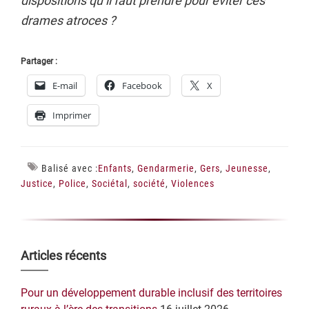
dispositions qu’il faut prendre pour éviter ces
drames atroces ?
Partager :
E-mail
Facebook
X
Imprimer
Balisé avec :
Enfants
,
Gendarmerie
,
Gers
,
Jeunesse
,
Justice
,
Police
,
Sociétal
,
société
,
Violences
Barre
Articles récents
latérale
Pour un développement durable inclusif des territoires