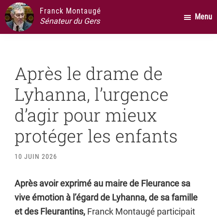
Passer
Passer
Passer
Franck Montaugé
Menu
au
à
au
Sénateur du Gers
contenu
la
pied
principal
barre
de
latérale
page
Après le drame de
principale
Lyhanna, l’urgence
d’agir pour mieux
protéger les enfants
10 JUIN 2026
Après avoir exprimé au maire de Fleurance sa
vive émotion à l’égard de Lyhanna, de sa famille
et des Fleurantins,
Franck Montaugé participait