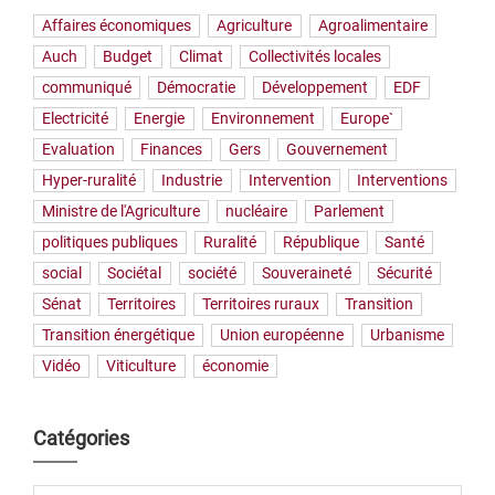
Affaires économiques
Agriculture
Agroalimentaire
Auch
Budget
Climat
Collectivités locales
communiqué
Démocratie
Développement
EDF
Electricité
Energie
Environnement
Europe`
Evaluation
Finances
Gers
Gouvernement
Hyper-ruralité
Industrie
Intervention
Interventions
Ministre de l'Agriculture
nucléaire
Parlement
politiques publiques
Ruralité
République
Santé
social
Sociétal
société
Souveraineté
Sécurité
Sénat
Territoires
Territoires ruraux
Transition
Transition énergétique
Union européenne
Urbanisme
Vidéo
Viticulture
économie
Catégories