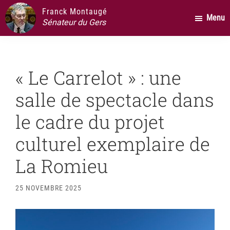
Passer
Passer
Passer
Franck Montaugé
Menu
au
à
au
Sénateur du Gers
contenu
la
pied
principal
barre
de
latérale
page
« Le Carrelot » : une
principale
salle de spectacle dans
le cadre du projet
culturel exemplaire de
La Romieu
25 NOVEMBRE 2025