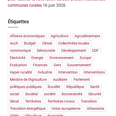
communes rurales
16 juin 2026
Étiquettes
Affaires économiques
Agriculture
Agroalimentaire
Auch
Budget
Climat
Collectivités locales
communiqué
Démocratie
Développement
EDF
Electricité
Energie
Environnement
Europe`
Evaluation
Finances
Gers
Gouvernement
Hyper-ruralité
Industrie
Intervention
Interventions
Ministre de l'Agriculture
nucléaire
Parlement
politiques publiques
Ruralité
République
Santé
social
Sociétal
société
Souveraineté
Sécurité
Sénat
Territoires
Territoires ruraux
Transition
Transition énergétique
Union européenne
Urbanisme
Vidéo
Viticulture
économie