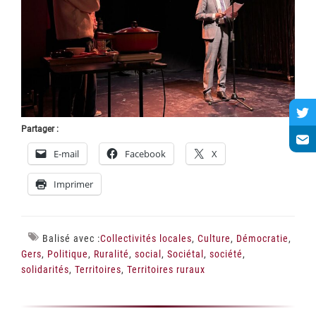
Partager :
E-mail
Facebook
X
Imprimer
Balisé avec :
Collectivités locales
,
Culture
,
Démocratie
,
Gers
,
Politique
,
Ruralité
,
social
,
Sociétal
,
société
,
solidarités
,
Territoires
,
Territoires ruraux