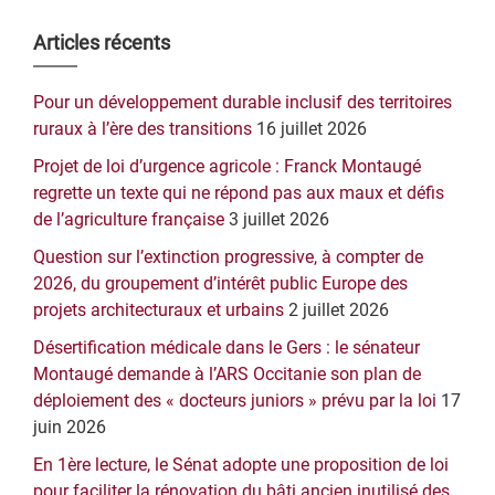
Barre
Articles récents
latérale
Pour un développement durable inclusif des territoires
principale
ruraux à l’ère des transitions
16 juillet 2026
Projet de loi d’urgence agricole : Franck Montaugé
regrette un texte qui ne répond pas aux maux et défis
de l’agriculture française
3 juillet 2026
Question sur l’extinction progressive, à compter de
2026, du groupement d’intérêt public Europe des
projets architecturaux et urbains
2 juillet 2026
Désertification médicale dans le Gers : le sénateur
Montaugé demande à l’ARS Occitanie son plan de
déploiement des « docteurs juniors » prévu par la loi
17
juin 2026
En 1ère lecture, le Sénat adopte une proposition de loi
pour faciliter la rénovation du bâti ancien inutilisé des