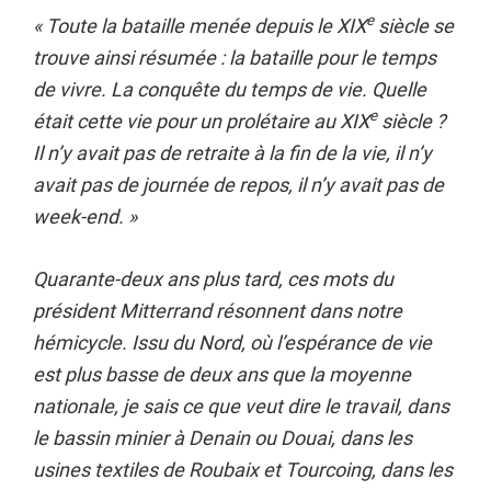
e
« Toute la bataille menée depuis le XIX
si
è
cle se
trouve ainsi ré
sum
ée : la bataille pour le temps
de vivre. La conquête du temps de vie. Quelle
e
était cette vie pour un prolétaire au XIX
si
è
cle ?
Il n’y avait pas de retraite à la fin de la vie, il n’y
avait pas de journée de repos, il n’y avait pas de
week-end.
»
Quarante-deux ans plus tard, ces mots du
pré
sident Mitterrand r
ésonnent dans notre
hémicycle. Issu du Nord, o
ù l’esp
érance de vie
est plus basse de deux ans que la moyenne
nationale, je sais ce que veut dire le travail, dans
le bassin minier à Denain ou Douai, dans les
usines textiles de Roubaix et Tourcoing, dans les