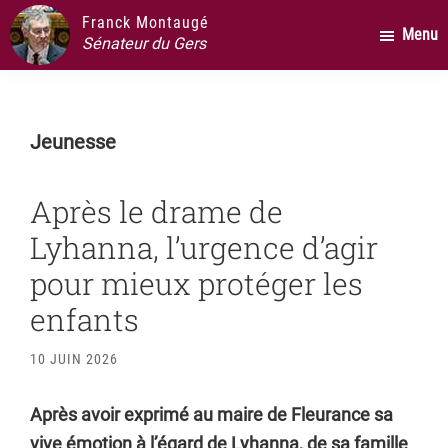
Passer
Passer
Passer
Franck Montaugé
Menu
au
à
au
Sénateur du Gers
contenu
la
pied
principal
barre
de
latérale
page
Jeunesse
principale
Après le drame de
Lyhanna, l’urgence d’agir
pour mieux protéger les
enfants
10 JUIN 2026
Après avoir exprimé au maire de Fleurance sa
vive émotion à l’égard de Lyhanna, de sa famille