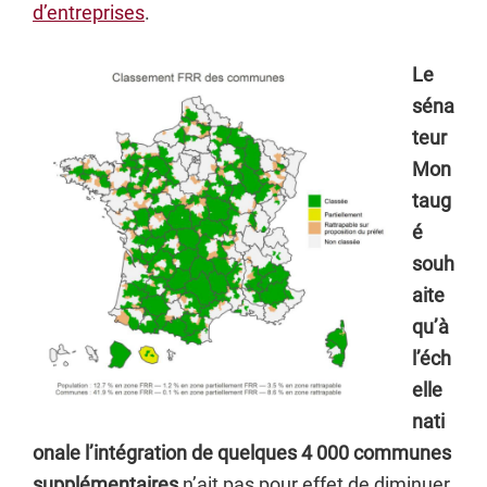
d’entreprises
.
Le
séna
teur
Mon
taug
é
souh
aite
qu’à
l’éch
elle
nati
onale l’intégration de quelques 4 000 communes
supplémentaires
n’ait pas pour effet de diminuer