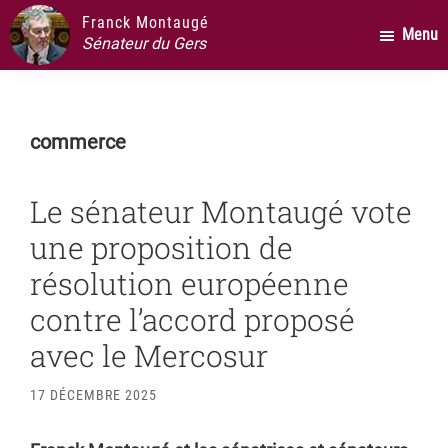
Passer
Passer
Passer
Franck Montaugé
Menu
au
à
au
Sénateur du Gers
contenu
la
pied
principal
barre
de
latérale
page
commerce
principale
Le sénateur Montaugé vote
une proposition de
résolution européenne
contre l’accord proposé
avec le Mercosur
17 DÉCEMBRE 2025