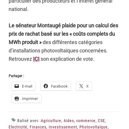
particulier des producteurs et l’intérêt général
national.
Le sénateur Montaugé plaide pour un calcul des
prix de rachat basé sur les « coûts complets du
MWh produit »
des différentes catégories
d’installations photovoltaïques concernées.
Retrouvez
ICI
son explication de vote.
Partager :
E-mail
Facebook
X
Imprimer
Balisé avec :
Agriculture
,
Aides
,
commerce
,
CSE
,
Electricité
,
Finances
,
Investissement
,
Photovoltaïque
,