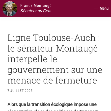
Passer
Passer
Passer
Franck Montaugé
Menu
au
à
au
Sénateur du Gers
contenu
la
pied
principal
barre
de
latérale
page
Ligne Toulouse-Auch :
principale
le sénateur Montaugé
interpelle le
gouvernement sur une
menace de fermeture
7 JUILLET 2025
Alors que la transition écologique impose une