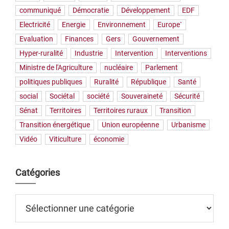
communiqué
Démocratie
Développement
EDF
Electricité
Energie
Environnement
Europe`
Evaluation
Finances
Gers
Gouvernement
Hyper-ruralité
Industrie
Intervention
Interventions
Ministre de l'Agriculture
nucléaire
Parlement
politiques publiques
Ruralité
République
Santé
social
Sociétal
société
Souveraineté
Sécurité
Sénat
Territoires
Territoires ruraux
Transition
Transition énergétique
Union européenne
Urbanisme
Vidéo
Viticulture
économie
Catégories
Catégories