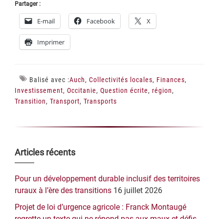
Partager :
E-mail
Facebook
X
Imprimer
Balisé avec :
Auch
,
Collectivités locales
,
Finances
,
Investissement
,
Occitanie
,
Question écrite
,
région
,
Transition
,
Transport
,
Transports
Barre
Articles récents
latérale
Pour un développement durable inclusif des territoires
principale
ruraux à l’ère des transitions
16 juillet 2026
Projet de loi d’urgence agricole : Franck Montaugé
regrette un texte qui ne répond pas aux maux et défis