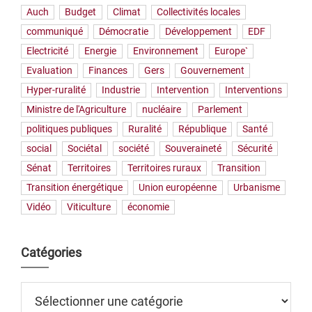
Auch
Budget
Climat
Collectivités locales
communiqué
Démocratie
Développement
EDF
Electricité
Energie
Environnement
Europe`
Evaluation
Finances
Gers
Gouvernement
Hyper-ruralité
Industrie
Intervention
Interventions
Ministre de l'Agriculture
nucléaire
Parlement
politiques publiques
Ruralité
République
Santé
social
Sociétal
société
Souveraineté
Sécurité
Sénat
Territoires
Territoires ruraux
Transition
Transition énergétique
Union européenne
Urbanisme
Vidéo
Viticulture
économie
Catégories
Catégories