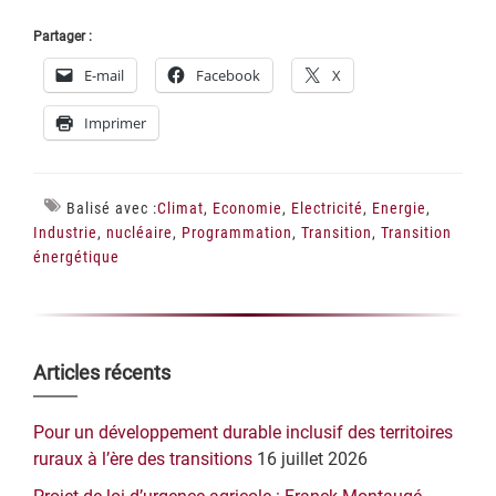
Partager :
E-mail
Facebook
X
Imprimer
Balisé avec :
Climat
,
Economie
,
Electricité
,
Energie
,
Industrie
,
nucléaire
,
Programmation
,
Transition
,
Transition
énergétique
Barre
Articles récents
latérale
Pour un développement durable inclusif des territoires
principale
ruraux à l’ère des transitions
16 juillet 2026