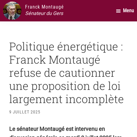
Passer
Passer
Passer
Franck Montaugé
Menu
au
à
au
Sénateur du Gers
contenu
la
pied
principal
barre
de
latérale
page
Politique énergétique :
principale
Franck Montaugé
refuse de cautionner
une proposition de loi
largement incomplète
9 JUILLET 2025
Le sénateur Montaugé est intervenu en