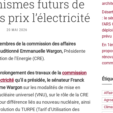
ismes futurs de
archit
Désert
s prix l’électricité
: le 
l’ARS 
20 MAI 2026
déploi
prévu 
embres de la commission des affaires
En 1èr
auditionné Emmanuelle Wargon,
Présidente
propos
rénova
ion de l’Energie (CRE).
commu
 prolongement des travaux de la
commission
Étiqu
ctricité
qu’il a présidée, le sénateur Franck
ame Wargon
sur les modalités de mise en
Affai
léaire universel (VNU), sur le rôle de la CRE
Agroa
ur différence liés au nouveau nucléaire, ainsi
Clima
olution du TURPE (Tarif d’Utilisation des