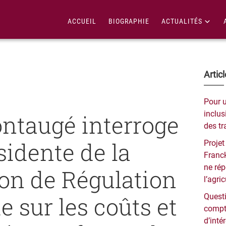
ACCUEIL
BIOGRAPHIE
ACTUALITÉS
Bar
Artic
lat
Pour 
pri
inclusi
ntaugé interroge
des tr
sidente de la
Projet
Franck
ne ré
n de Régulation
l’agri
e sur les coûts et
Questi
compt
d’inté