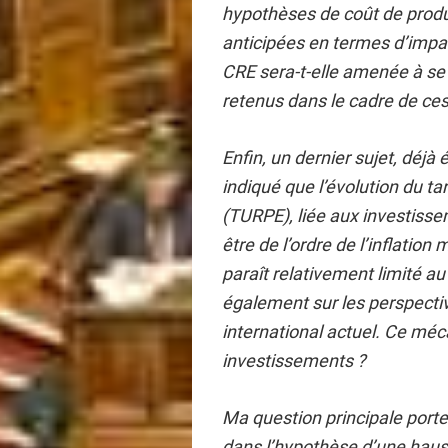
hypothèses de coût de produ
anticipées en termes d’impa
CRE sera-t-elle amenée à se p
retenus dans le cadre de ce
Enfin, un dernier sujet, déjà
indiqué que l’évolution du tari
(TURPE), liée aux investisse
être de l’ordre de l’inflation
paraît relativement limité a
également sur les perspective
international actuel. Ce méc
investissements ?
Ma question principale porte 
dans l’hypothèse d’une hau