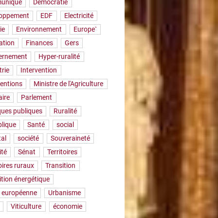
uniqué
Démocratie
loppement
EDF
Electricité
ie
Environnement
Europe`
ation
Finances
Gers
ernement
Hyper-ruralité
trie
Intervention
ventions
Ministre de l'Agriculture
aire
Parlement
iques publiques
Ruralité
lique
Santé
social
tal
société
Souveraineté
ité
Sénat
Territoires
oires ruraux
Transition
ition énergétique
 européenne
Urbanisme
Viticulture
économie