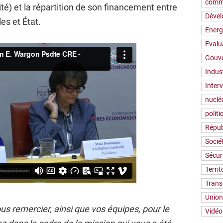
comm
ité) et la répartition de son financement entre
Déve
s et État.
Energ
Evalu
Gouv
Indus
Inter
nuclé
polit
Répub
Socié
Sécur
Territ
Trans
Union
us remercier, ainsi que vos équipes, pour le
Vidéo