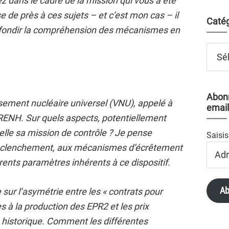
z dans le cadre de la mission qui vous a été
e de près à ces sujets – et c’est mon cas – il
Catég
rofondir la compréhension des mécanismes en
Catégo
Abonn
sement nucléaire universel (VNU), appelé à
email
ARENH. Sur quels aspects, potentiellement
-elle sa mission de contrôle ? Je pense
Saisis
éclenchement, aux mécanismes d’écrêtement
Adres
Email
rents paramètres inhérents à ce dispositif.
Ab
ur l’asymétrie entre les « contrats pour
s à la production des EPR2 et les prix
 historique. Comment les différentes