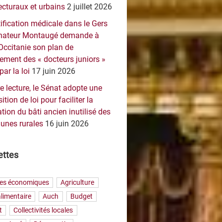
ecturaux et urbains
2 juillet 2026
ification médicale dans le Gers
sénateur Montaugé demande à
Occitanie son plan de
ement des « docteurs juniors »
par la loi
17 juin 2026
e lecture, le Sénat adopte une
ition de loi pour faciliter la
tion du bâti ancien inutilisé des
nes rurales
16 juin 2026
ettes
res économiques
Agriculture
limentaire
Auch
Budget
t
Collectivités locales