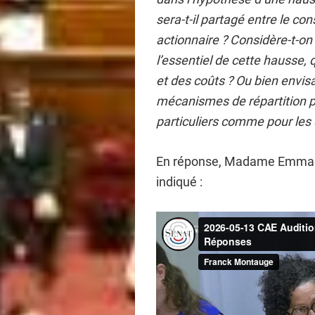
sera-t-il partagé entre le co
actionnaire ? Considère-t-o
l’essentiel de cette hausse, q
et des coûts ? Ou bien envis
mécanismes de répartition pe
particuliers comme pour les e
En réponse, Madame Emmanu
indiqué :