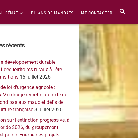
AU SÉNAT
BILANS DE MANDATS
ME CONTACTER
re
les récents
érale
un développement durable
ncipale
f des territoires ruraux à l’ère
ansitions
16 juillet 2026
 de loi d’urgence agricole :
 Montaugé regrette un texte qui
pond pas aux maux et défis de
culture française
3 juillet 2026
on sur l’extinction progressive, à
er de 2026, du groupement
rêt public Europe des projets