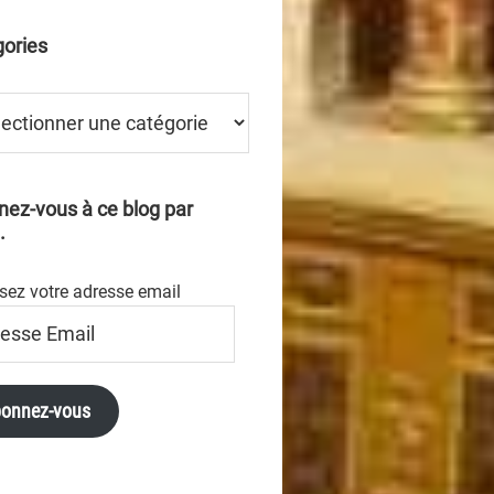
ories
ries
ez-vous à ce blog par
.
sez votre adresse email
se
onnez-vous