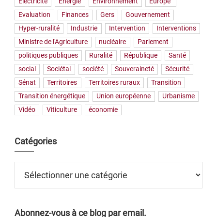
Electricité
Energie
Environnement
Europe`
Evaluation
Finances
Gers
Gouvernement
Hyper-ruralité
Industrie
Intervention
Interventions
Ministre de l'Agriculture
nucléaire
Parlement
politiques publiques
Ruralité
République
Santé
social
Sociétal
société
Souveraineté
Sécurité
Sénat
Territoires
Territoires ruraux
Transition
Transition énergétique
Union européenne
Urbanisme
Vidéo
Viticulture
économie
Catégories
Catégories
Abonnez-vous à ce blog par email.