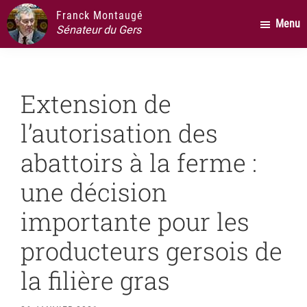
Passer
Passer
Passer
Franck Montaugé
Menu
au
à
au
Sénateur du Gers
contenu
la
pied
principal
barre
de
latérale
page
Extension de
principale
l’autorisation des
abattoirs à la ferme :
une décision
importante pour les
producteurs gersois de
la filière gras