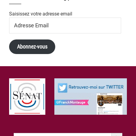
Saisissez votre adresse email
Adresse
Email
Abonnez-vous
Footer
Search Button
Search