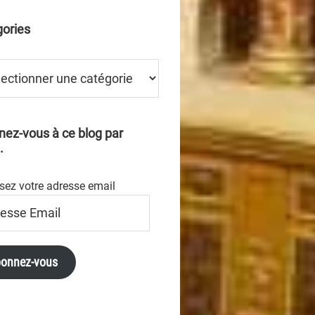
ories
ries
ez-vous à ce blog par
.
sez votre adresse email
se
onnez-vous