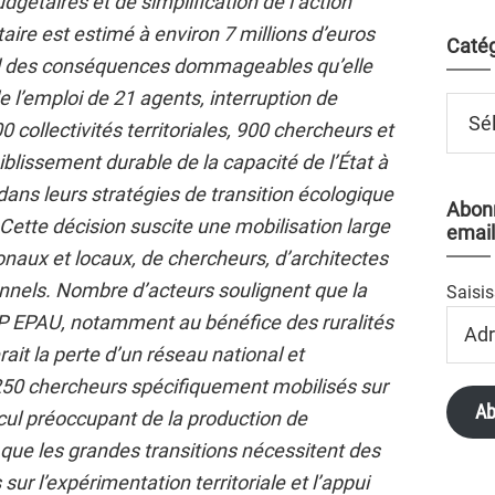
gétaires et de simplification de l’action
aire est estimé à environ 7 millions d’euros
Catég
ard des conséquences dommageables qu’elle
 l’emploi de 21 agents, interruption de
Catégo
 collectivités territoriales, 900 chercheurs et
iblissement durable de la capacité de l’État à
dans leurs stratégies de transition écologique
Abonn
ette décision suscite une mobilisation large
email
ionaux et locaux, de chercheurs, d’architectes
onnels. Nombre d’acteurs soulignent que la
Saisis
Adres
 GIP EPAU, notamment au bénéfice des ruralités
Email
erait la perte d’un réseau national et
e 250 chercheurs spécifiquement mobilisés sur
Ab
recul préoccupant de la production de
ue les grandes transitions nécessitent des
sur l’expérimentation territoriale et l’appui