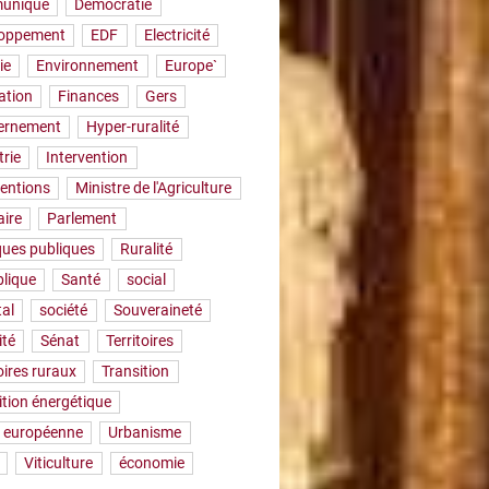
uniqué
Démocratie
loppement
EDF
Electricité
ie
Environnement
Europe`
ation
Finances
Gers
ernement
Hyper-ruralité
trie
Intervention
ventions
Ministre de l'Agriculture
aire
Parlement
iques publiques
Ruralité
lique
Santé
social
tal
société
Souveraineté
ité
Sénat
Territoires
oires ruraux
Transition
ition énergétique
 européenne
Urbanisme
Viticulture
économie