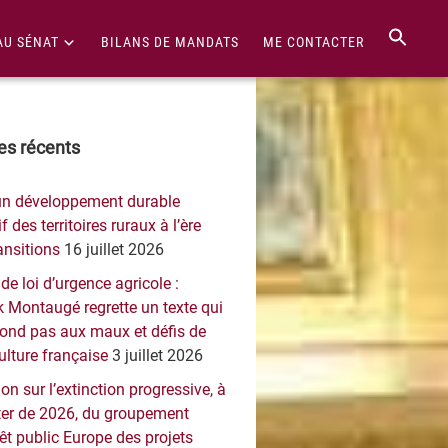
AU SÉNAT
BILANS DE MANDATS
ME CONTACTER
re
les récents
érale
un développement durable
ncipale
f des territoires ruraux à l’ère
ansitions
16 juillet 2026
 de loi d’urgence agricole :
 Montaugé regrette un texte qui
pond pas aux maux et défis de
culture française
3 juillet 2026
on sur l’extinction progressive, à
er de 2026, du groupement
rêt public Europe des projets