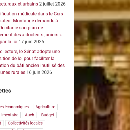
ecturaux et urbains
2 juillet 2026
ification médicale dans le Gers
sénateur Montaugé demande à
Occitanie son plan de
ement des « docteurs juniors »
par la loi
17 juin 2026
e lecture, le Sénat adopte une
ition de loi pour faciliter la
tion du bâti ancien inutilisé des
nes rurales
16 juin 2026
ettes
res économiques
Agriculture
limentaire
Auch
Budget
t
Collectivités locales