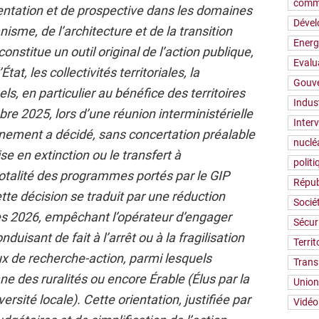
comm
entation et de prospective dans les domaines
Déve
sme, de l’architecture et de la transition
Energ
constitue un outil original de l’action publique,
Evalu
tat, les collectivités territoriales, la
Gouv
ls, en particulier au bénéfice des territoires
Indus
bre 2025, lors d’une réunion interministérielle
Inter
nement a décidé, sans concertation préalable
nuclé
se en extinction ou le transfert à
polit
-totalité des programmes portés par le GIP
Répub
te décision se traduit par une réduction
Socié
ès 2026, empêchant l’opérateur d’engager
Sécur
uisant de fait à l’arrêt ou à la fragilisation
Territ
 de recherche-action, parmi lesquels
Trans
e des ruralités ou encore Érable (Élus par la
Union
ersité locale). Cette orientation, justifiée par
Vidéo