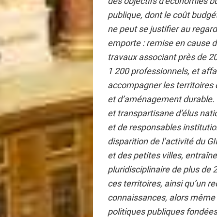
des objectifs d’économies bud
publique, dont le coût budgét
ne peut se justifier au reg
emporte : remise en cause de
travaux associant près de 200
1 200 professionnels, et affa
accompagner les territoires 
et d’aménagement durable. C
et transpartisane d’élus nat
et de responsables instituti
disparition de l’activité du
et des petites villes, entraîn
pluridisciplinaire de plus d
ces territoires, ainsi qu’un 
connaissances, alors même q
politiques publiques fondées 