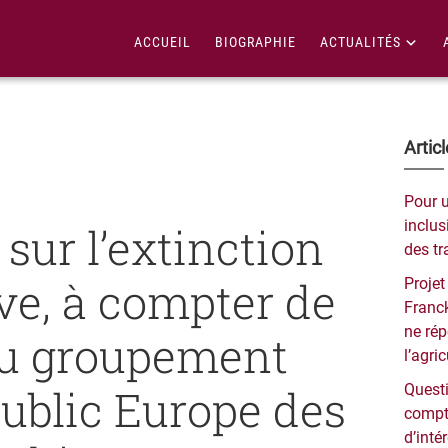
ACCUEIL
BIOGRAPHIE
ACTUALITÉS
Bar
Artic
lat
Pour 
pri
inclusi
sur l’extinction
des tr
ve, à compter de
Projet
Franck
ne ré
du groupement
l’agri
public Europe des
Questi
compt
d’inté