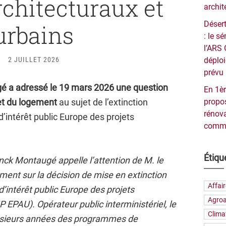
rchitecturaux et
archit
Désert
urbains
: le 
l’ARS 
2 JUILLET 2026
déploi
prévu 
é a adressé le 19 mars 2026 une question
En 1èr
 et du logement
au sujet de l’extinction
propos
rénova
intérêt public Europe des projets
commu
Étiqu
nck Montaugé appelle l’attention de M. le
gement sur la décision de mise en extinction
Affai
intérêt public Europe des projets
Agroa
P EPAU). Opérateur public interministériel, le
Clima
usieurs années des programmes de