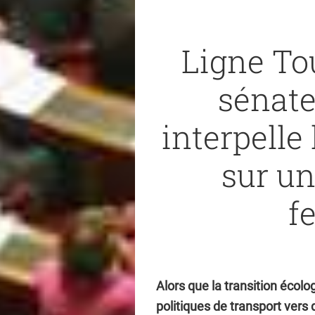
Ligne To
sénat
interpell
sur u
f
Alors que la transition écol
politiques de transport vers d