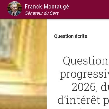
Passer
Passer
Passer
Passer
Franck Montaugé
à
au
à
au
Sénateur du Gers
la
contenu
la
pied
navigation
principal
barre
de
principale
latérale
page
Question écrite
principale
Question 
progressi
2026, 
d’intérêt 