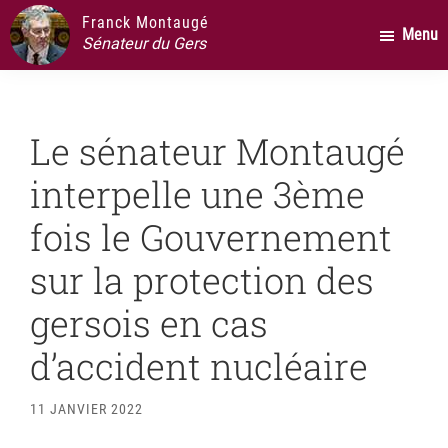
Passer
Passer
Passer
Franck Montaugé
Menu
au
à
au
Sénateur du Gers
contenu
la
pied
principal
barre
de
latérale
page
Le sénateur Montaugé
principale
interpelle une 3ème
fois le Gouvernement
sur la protection des
gersois en cas
d’accident nucléaire
11 JANVIER 2022