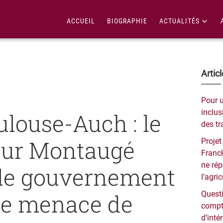
ACCUEIL
BIOGRAPHIE
ACTUALITÉS
Bar
Artic
lat
Pour 
pri
inclusi
ulouse-Auch : le
des tr
eur Montaugé
Projet
Franck
ne ré
e le gouvernement
l’agri
ne menace de
Questi
compt
d’inté