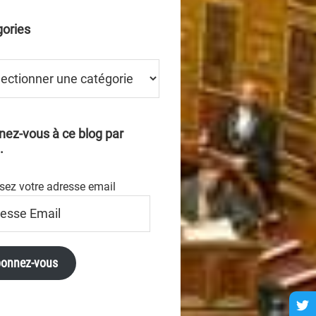
ories
ries
ez-vous à ce blog par
.
sez votre adresse email
se
onnez-vous