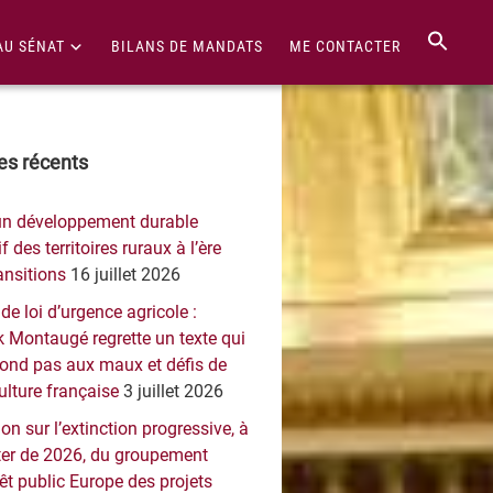
AU SÉNAT
BILANS DE MANDATS
ME CONTACTER
re
les récents
érale
un développement durable
ncipale
f des territoires ruraux à l’ère
ansitions
16 juillet 2026
 de loi d’urgence agricole :
 Montaugé regrette un texte qui
pond pas aux maux et défis de
culture française
3 juillet 2026
on sur l’extinction progressive, à
er de 2026, du groupement
rêt public Europe des projets