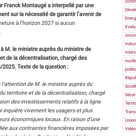
comm
ur Franck Montaugé a interpellé par une
Déve
nt sur la nécessité de garantir l’avenir de
Energ
ture à l’horizon 2027 si aucun
Evalu
.
Gouv
Indus
à M. le ministre auprès du ministre de
Inter
et de la décentralisation, chargé des
nuclé
5/2025. Texte de la question :
polit
Répub
’attention de M. le ministre auprès du
Socié
 territoire et de la décentralisation, chargé
Sécur
ion des investissements relatifs à la ligne
Territ
i inquiète vivement les usagers et plus
Trans
teurs économiques locaux. En raison d’une
Union
liée aux contraintes financières imposées par
Vidéo