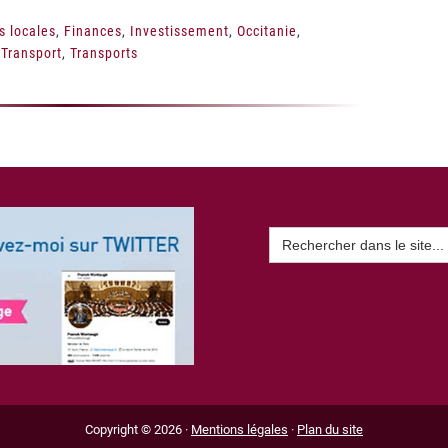
és locales
,
Finances
,
Investissement
,
Occitanie
,
,
Transport
,
Transports
Search
for:
Copyright © 2026 ·
Mentions légales
·
Plan du site