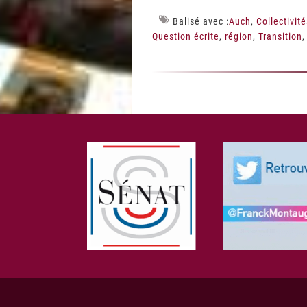
Balisé avec :
Auch
,
Collectivit
Question écrite
,
région
,
Transition
Footer