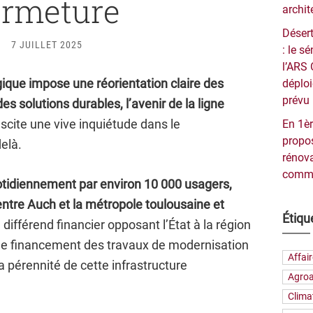
ermeture
archit
Désert
7 JUILLET 2025
: le 
l’ARS 
ogique impose une réorientation claire des
déploi
prévu 
es solutions durables, l’avenir de la ligne
scite une vive inquiétude dans le
En 1èr
propos
elà.
rénova
commu
otidiennement par environ 10 000 usagers,
 entre Auch et la métropole toulousaine et
Étiqu
 différend financier opposant l’État à la région
 de financement des travaux de modernisation
Affai
la pérennité de cette infrastructure
Agroa
Clima