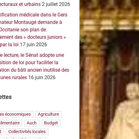
ecturaux et urbains
2 juillet 2026
ification médicale dans le Gers
sénateur Montaugé demande à
Occitanie son plan de
ement des « docteurs juniors »
par la loi
17 juin 2026
e lecture, le Sénat adopte une
ition de loi pour faciliter la
tion du bâti ancien inutilisé des
nes rurales
16 juin 2026
ettes
res économiques
Agriculture
limentaire
Auch
Budget
t
Collectivités locales