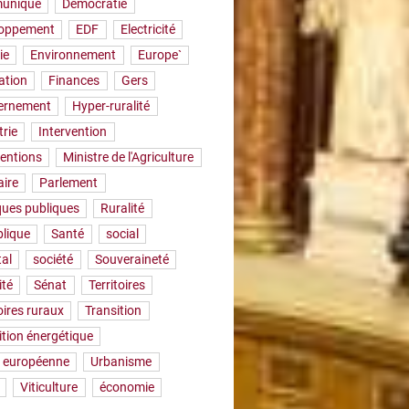
uniqué
Démocratie
loppement
EDF
Electricité
ie
Environnement
Europe`
ation
Finances
Gers
ernement
Hyper-ruralité
trie
Intervention
ventions
Ministre de l'Agriculture
aire
Parlement
iques publiques
Ruralité
lique
Santé
social
tal
société
Souveraineté
ité
Sénat
Territoires
oires ruraux
Transition
ition énergétique
 européenne
Urbanisme
Viticulture
économie