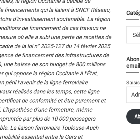
oriales, la région Occitanie a décidé de
e financements qui la liaient à SNCF Réseau,
Catég
ctoire d’investissement soutenable. La région
onditions de financement de ces travaux ne
Catégo
mesure où elle a subi une perte de recettes de
cadre de la loi n° 2025-127 du 14 février 2025
Agence de financement des infrastructures de
Abonn
, une baisse de son budget de 800 millions
email
r qui oppose la région Occitanie à l’État,
 péril l’avenir de la ligne ferroviaire
Saisis
Adres
aux réalisés dans les temps, cette ligne
Email
certificat de conformité et être purement et
 L’hypothèse d’une fermeture, même
Ab
empruntée par plus de 10 000 passagers
ble. La liaison ferroviaire Toulouse-Auch
mobilité essentiel entre le Gers et