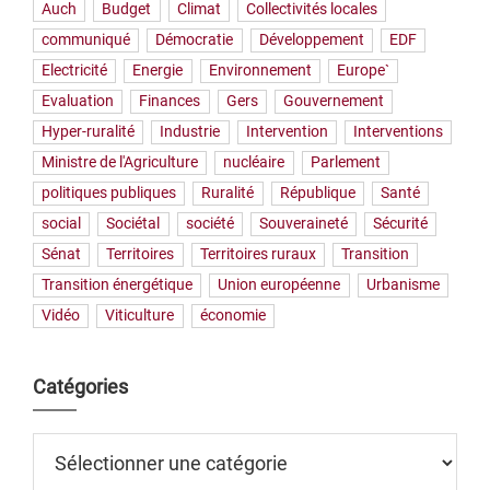
Auch
Budget
Climat
Collectivités locales
communiqué
Démocratie
Développement
EDF
Electricité
Energie
Environnement
Europe`
Evaluation
Finances
Gers
Gouvernement
Hyper-ruralité
Industrie
Intervention
Interventions
Ministre de l'Agriculture
nucléaire
Parlement
politiques publiques
Ruralité
République
Santé
social
Sociétal
société
Souveraineté
Sécurité
Sénat
Territoires
Territoires ruraux
Transition
Transition énergétique
Union européenne
Urbanisme
Vidéo
Viticulture
économie
Catégories
Catégories