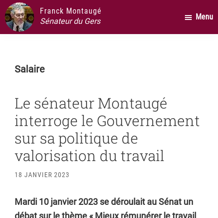
Passer
Passer
Passer
Franck Montaugé
Menu
au
à
au
Sénateur du Gers
contenu
la
pied
principal
barre
de
latérale
page
Salaire
principale
Le sénateur Montaugé
interroge le Gouvernement
sur sa politique de
valorisation du travail
18 JANVIER 2023
Mardi 10 janvier 2023 se déroulait au Sénat un
débat sur le thème « Mieux rémunérer le travail