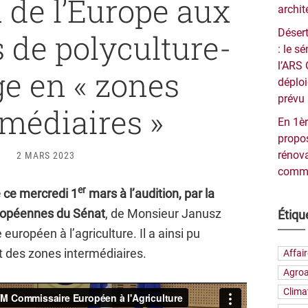
n de l’Europe aux
archit
Désert
s de polyculture-
: le 
l’ARS 
ge en « zones
déploi
prévu 
rmédiaires »
En 1èr
propos
rénova
2 MARS 2023
commu
er
 ce mercredi 1
mars à l’audition, par la
ropéennes du Sénat
, de Monsieur Janusz
Étiqu
uropéen à l’agriculture. Il a ainsi pu
et des zones intermédiaires.
Affai
Agroa
Clima