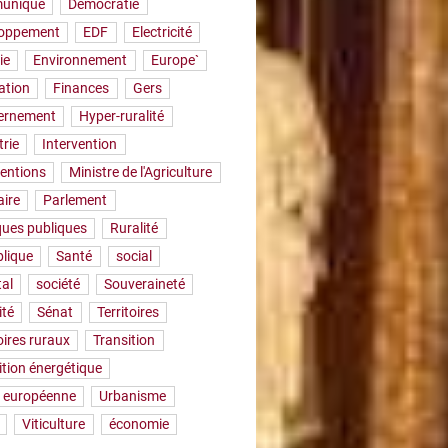
uniqué
Démocratie
loppement
EDF
Electricité
ie
Environnement
Europe`
ation
Finances
Gers
ernement
Hyper-ruralité
trie
Intervention
ventions
Ministre de l'Agriculture
aire
Parlement
iques publiques
Ruralité
lique
Santé
social
tal
société
Souveraineté
ité
Sénat
Territoires
oires ruraux
Transition
ition énergétique
 européenne
Urbanisme
Viticulture
économie