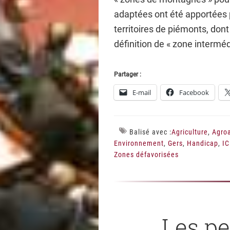
adaptées ont été apportées 
territoires de piémonts, dont 
définition de « zone interméd
Partager :
E-mail
Facebook
Balisé avec :
Agriculture
,
Agroa
Environnement
,
Gers
,
Handicap
,
I
Zones défavorisées
Les pe