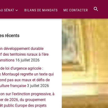
AU SÉNAT
BILANS DE MANDATS
ME CONTACTER
re
les récents
érale
un développement durable
ncipale
f des territoires ruraux à l’ère
ansitions
16 juillet 2026
 de loi d’urgence agricole :
 Montaugé regrette un texte qui
pond pas aux maux et défis de
culture française
3 juillet 2026
on sur l’extinction progressive, à
er de 2026, du groupement
rêt public Europe des projets