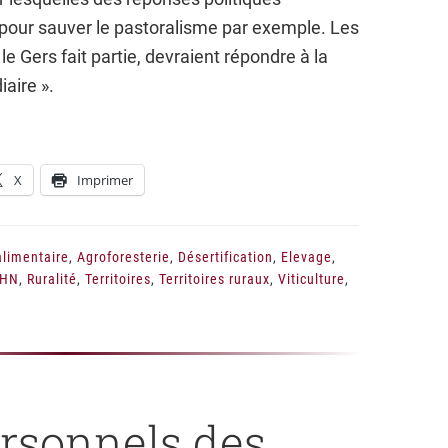
pour sauver le pastoralisme par exemple. Les
le Gers fait partie, devraient répondre à la
iaire ».
X
Imprimer
limentaire
,
Agroforesterie
,
Désertification
,
Elevage
,
CHN
,
Ruralité
,
Territoires
,
Territoires ruraux
,
Viticulture
,
rsonnels des