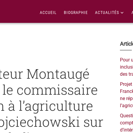
ACCUEIL
BIOGRAPHIE
ACTUALITÉS
Bar
Artic
lat
Pour 
pri
inclusi
teur Montaugé
des tr
e le commissaire
Projet
Franck
ne ré
 à l’agriculture
l’agri
jciechowski sur
Questi
compt
d’inté