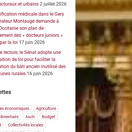
ecturaux et urbains
2 juillet 2026
ification médicale dans le Gers
sénateur Montaugé demande à
Occitanie son plan de
ement des « docteurs juniors »
par la loi
17 juin 2026
e lecture, le Sénat adopte une
ition de loi pour faciliter la
tion du bâti ancien inutilisé des
nes rurales
16 juin 2026
ettes
res économiques
Agriculture
limentaire
Auch
Budget
t
Collectivités locales