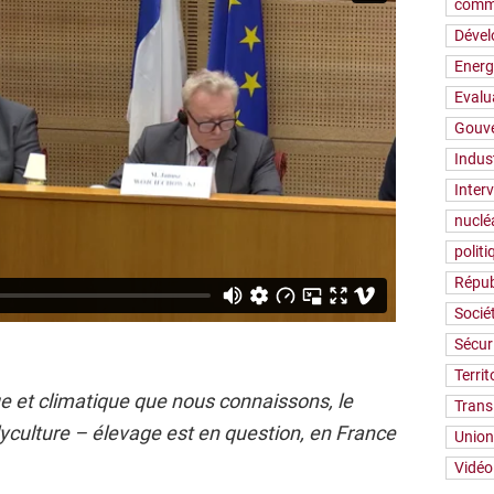
comm
Déve
Energ
Evalu
Gouv
Indus
Inter
nuclé
polit
Répub
Socié
Sécur
Territ
 et climatique que nous connaissons, le
Trans
olyculture – élevage est en question, en France
Union
Vidéo