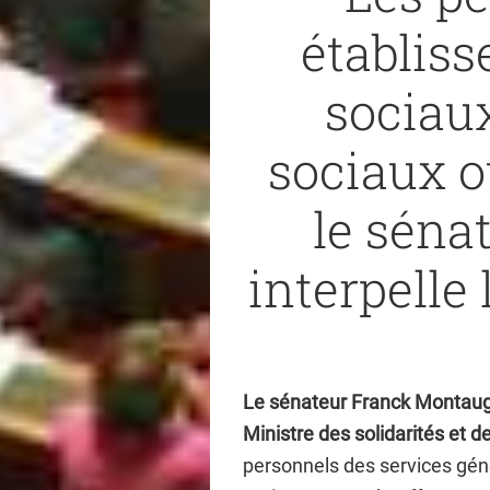
établis
sociau
sociaux o
le séna
interpell
Le sénateur Franck Montaugé
Ministre des solidarités et d
personnels des services génér