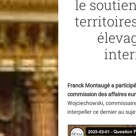
le soutie
territoire
éleva
inte
Franck Montaugé a participé
commission des affaires eu
Wojciechowski, commissaire e
interpeller ce dernier au suj