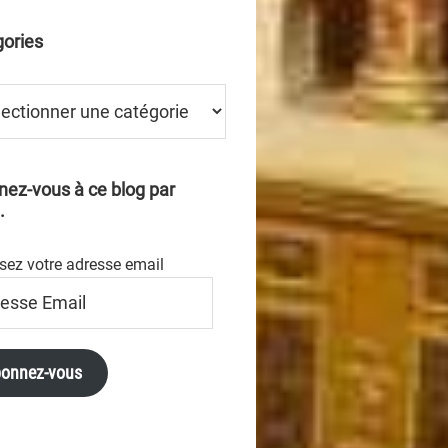
ories
ries
ez-vous à ce blog par
.
sez votre adresse email
se
onnez-vous