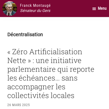
Passer
Passer
Passer
Franck Montaugé
Menu
au
à
au
Sénateur du Gers
contenu
la
pied
principal
barre
de
latérale
page
Décentralisation
principale
« Zéro Artificialisation
Nette » : une initiative
parlementaire qui reporte
les échéances… sans
accompagner les
collectivités locales
26 MARS 2025