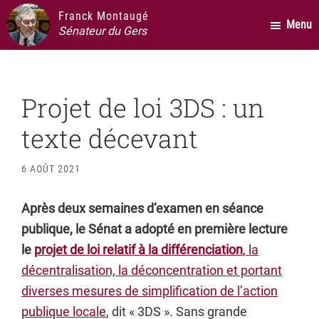
Passer
Passer
Passer
Franck Montaugé
Menu
au
à
au
Sénateur du Gers
contenu
la
pied
principal
barre
de
latérale
page
Projet de loi 3DS : un
principale
texte décevant
6 AOÛT 2021
Après deux semaines d’examen en séance
publique, le Sénat a adopté en première lecture
le
projet de loi relatif à la différenciation
, la
décentralisation, la déconcentration et portant
diverses mesures de simplification de l’action
publique locale
, dit « 3DS ». Sans grande