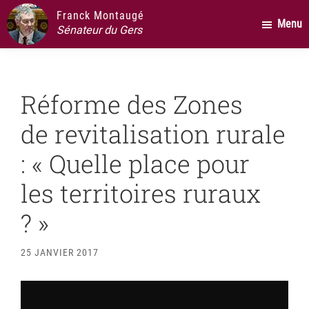
Passer
Passer
Passer
Franck Montaugé
Menu
au
à
au
Sénateur du Gers
contenu
la
pied
principal
barre
de
latérale
page
Réforme des Zones
principale
de revitalisation rurale
: « Quelle place pour
les territoires ruraux
? »
25 JANVIER 2017