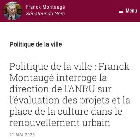
Passer
Passer
Passer
Franck Montaugé
Menu
au
à
au
Sénateur du Gers
contenu
la
pied
principal
barre
de
latérale
page
Politique de la ville
principale
Politique de la ville : Franck
Montaugé interroge la
direction de l’ANRU sur
l’évaluation des projets et la
place de la culture dans le
renouvellement urbain
21 MAI 2026