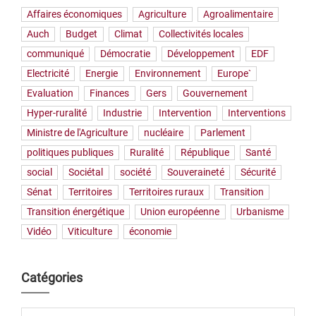
Affaires économiques
Agriculture
Agroalimentaire
Auch
Budget
Climat
Collectivités locales
communiqué
Démocratie
Développement
EDF
Electricité
Energie
Environnement
Europe`
Evaluation
Finances
Gers
Gouvernement
Hyper-ruralité
Industrie
Intervention
Interventions
Ministre de l'Agriculture
nucléaire
Parlement
politiques publiques
Ruralité
République
Santé
social
Sociétal
société
Souveraineté
Sécurité
Sénat
Territoires
Territoires ruraux
Transition
Transition énergétique
Union européenne
Urbanisme
Vidéo
Viticulture
économie
Catégories
Catégories