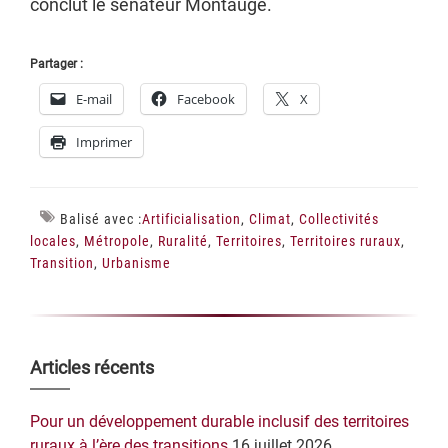
conclut le sénateur Montaugé.
Partager :
E-mail
Facebook
X
Imprimer
Balisé avec :
Artificialisation
,
Climat
,
Collectivités
locales
,
Métropole
,
Ruralité
,
Territoires
,
Territoires ruraux
,
Transition
,
Urbanisme
Barre
Articles récents
latérale
Pour un développement durable inclusif des territoires
principale
ruraux à l’ère des transitions
16 juillet 2026