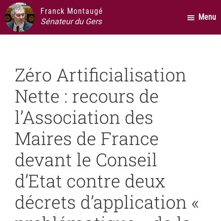
Passer
Passer
Passer
Franck Montaugé
Menu
au
à
au
Sénateur du Gers
contenu
la
pied
principal
barre
de
latérale
page
Zéro Artificialisation
principale
Nette : recours de
l’Association des
Maires de France
devant le Conseil
d’Etat contre deux
décrets d’application «