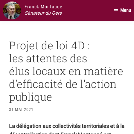
Passer
Passer
Passer
Franck Montaugé
Menu
au
à
au
Sénateur du Gers
contenu
la
pied
principal
barre
de
latérale
page
Projet de loi 4D :
principale
les attentes des
élus locaux en matière
d’efficacité de l’action
publique
31 MAI 2021
La délégation aux collectivités territoriales et à la