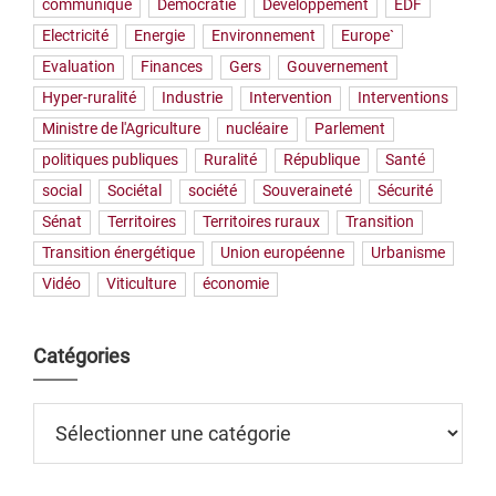
communiqué
Démocratie
Développement
EDF
Electricité
Energie
Environnement
Europe`
Evaluation
Finances
Gers
Gouvernement
Hyper-ruralité
Industrie
Intervention
Interventions
Ministre de l'Agriculture
nucléaire
Parlement
politiques publiques
Ruralité
République
Santé
social
Sociétal
société
Souveraineté
Sécurité
Sénat
Territoires
Territoires ruraux
Transition
Transition énergétique
Union européenne
Urbanisme
Vidéo
Viticulture
économie
Catégories
Catégories