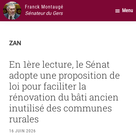
Passer
Passer
Passer
Franck Montaugé
Menu
au
à
au
Sénateur du Gers
contenu
la
pied
principal
barre
de
latérale
page
ZAN
principale
En 1ère lecture, le Sénat
adopte une proposition de
loi pour faciliter la
rénovation du bâti ancien
inutilisé des communes
rurales
16 JUIN 2026