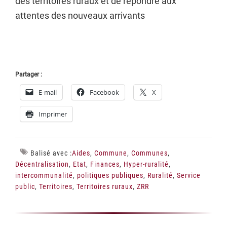
des territoires ruraux et de répondre aux
attentes des nouveaux arrivants
Partager :
E-mail
Facebook
X
Imprimer
Balisé avec :
Aides
,
Commune
,
Communes
,
Décentralisation
,
Etat
,
Finances
,
Hyper-ruralité
,
intercommunalité
,
politiques publiques
,
Ruralité
,
Service
public
,
Territoires
,
Territoires ruraux
,
ZRR