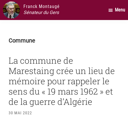
Passer
Passer
Passer
Franck Montaugé
Menu
au
à
au
Sénateur du Gers
contenu
la
pied
principal
barre
de
latérale
page
Commune
principale
La commune de
Marestaing crée un lieu de
mémoire pour rappeler le
sens du « 19 mars 1962 » et
de la guerre d’Algérie
30 MAI 2022