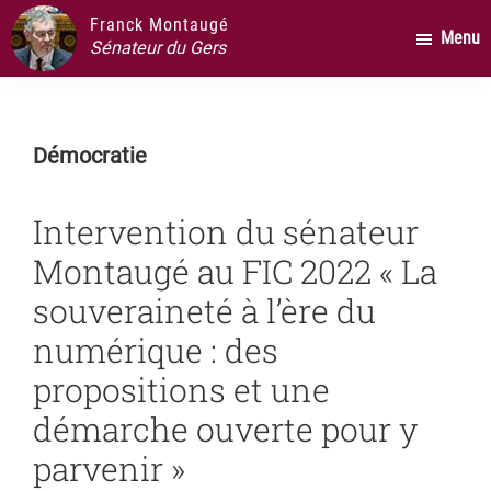
Passer
Passer
Passer
Franck Montaugé
Menu
au
à
au
Sénateur du Gers
contenu
la
pied
principal
barre
de
latérale
page
Démocratie
principale
Intervention du sénateur
Montaugé au FIC 2022 « La
souveraineté à l’ère du
numérique : des
propositions et une
démarche ouverte pour y
parvenir »