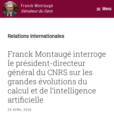
Passer
Passer
Passer
Franck Montaugé
Menu
au
à
au
Sénateur du Gers
contenu
la
pied
principal
barre
de
latérale
page
Relations Internationales
principale
Franck Montaugé interroge
le président-directeur
général du CNRS sur les
grandes évolutions du
calcul et de l’intelligence
artificielle
29 AVRIL 2026