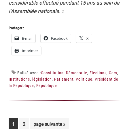
considérable effectué pendant 15 ans au sein de
l’Assemblée nationale. »
Partager :
E-mail
Facebook
X
Imprimer
Balisé avec :
Constitution
,
Démocratie
,
Elections
,
Gers
,
Institutions
,
législation
,
Parlement
,
Politique
,
Président de
la République
,
République
Page
Page
Aller
1
2
page suivante »