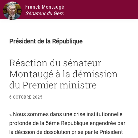
Passer
Passer
Passer
Passer
Franck Montaugé
à
au
à
au
Sénateur du Gers
la
contenu
la
pied
navigation
principal
barre
de
principale
latérale
page
Président de la République
principale
Réaction du sénateur
Montaugé à la démission
du Premier ministre
6 OCTOBRE 2025
« Nous sommes dans une crise institutionnelle
profonde de la 5ème République engendrée par
la décision de dissolution prise par le Président