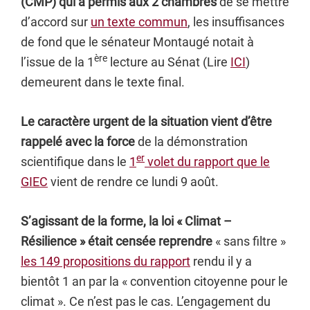
(CMP) qui a permis aux 2 chambres
de se mettre
d’accord sur
un texte commun
, les insuffisances
de fond que le sénateur Montaugé notait à
ère
l’issue de la 1
lecture au Sénat (Lire
ICI
)
demeurent dans le texte final.
Le caractère urgent de la situation vient d’être
rappelé avec la force
de la démonstration
er
scientifique dans le
1
volet du rapport que le
GIEC
vient de rendre ce lundi 9 août.
S’agissant de la forme, la loi « Climat –
Résilience » était censée reprendre
« sans filtre »
les 149 propositions du rapport
rendu il y a
bientôt 1 an par la « convention citoyenne pour le
climat ». Ce n’est pas le cas. L’engagement du