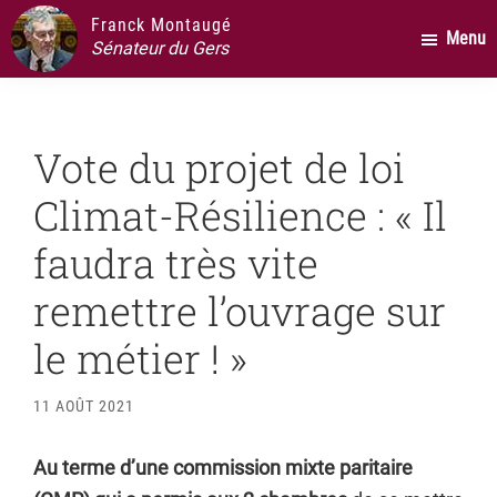
Passer
Passer
Passer
Franck Montaugé
Menu
au
à
au
Sénateur du Gers
contenu
la
pied
principal
barre
de
latérale
page
Vote du projet de loi
principale
Climat-Résilience : « Il
faudra très vite
remettre l’ouvrage sur
le métier ! »
11 AOÛT 2021
Au terme d’une commission mixte paritaire