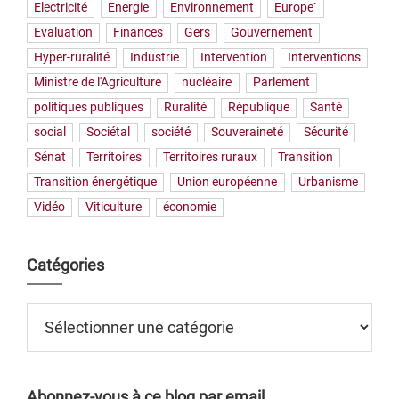
Electricité
Energie
Environnement
Europe`
Evaluation
Finances
Gers
Gouvernement
Hyper-ruralité
Industrie
Intervention
Interventions
Ministre de l'Agriculture
nucléaire
Parlement
politiques publiques
Ruralité
République
Santé
social
Sociétal
société
Souveraineté
Sécurité
Sénat
Territoires
Territoires ruraux
Transition
Transition énergétique
Union européenne
Urbanisme
Vidéo
Viticulture
économie
Catégories
Catégories
Abonnez-vous à ce blog par email.