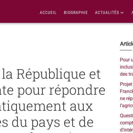
ACCUEIL
BIOGRAPHIE
ACTUALITÉS
Bar
Artic
lat
Pour 
pri
inclusi
 la République et
des tr
te pour répondre
Projet
Franck
ne ré
tiquement aux
l’agri
és du pays et de
Questi
compt
d’inté