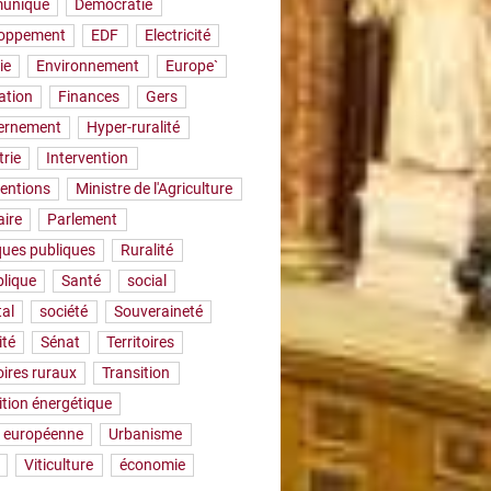
uniqué
Démocratie
loppement
EDF
Electricité
ie
Environnement
Europe`
ation
Finances
Gers
ernement
Hyper-ruralité
trie
Intervention
ventions
Ministre de l'Agriculture
aire
Parlement
iques publiques
Ruralité
lique
Santé
social
tal
société
Souveraineté
ité
Sénat
Territoires
oires ruraux
Transition
ition énergétique
 européenne
Urbanisme
Viticulture
économie