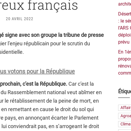
eux français
archit
Désert
20 AVRIL 2022
: le 
l’ARS 
 signe avec son groupe la tribune de presse
déploi
prévu 
gier l’enjeu républicain pour le scrutin du
identielle.
En 1èr
propos
rénova
nous votons pour la République
commu
prochain, c’est la République.
Car c’est la
Étiqu
e du Rassemblement national veut abîmer en
ur le rétablissement de la peine de mort, en
Affai
 en remettant en cause le droit du sol qui
Agroa
re pays, en annonçant écarter le Parlement
Clima
lui conviendrait pas, en s’arrogeant le droit