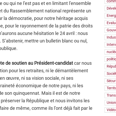
comm
e ou qui ne l’est pas et en limitant l’ensemble
Déve
jet du Rassemblement national représente un
Energ
ur la démocratie, pour notre héritage acquis
Evalu
e, pour le rayonnement de la patrie des droits
Gouv
’aurons aucune hésitation le 24 avril : nous
Indus
abstenir, mettre un bulletin blanc ou nul,
Inter
épublique.
nuclé
polit
ote de soutien au Président-candidat
car nous
Répub
tion pour les retraites, ni le démantèlement
Socié
n œuvre, ni sa vision sociale, ni ses
Sécur
aineté économique de notre pays, ni les
Territ
 son quinquennat. Mais il est de notre
Trans
 préserver la République et nous invitons les
Union
faire de même, comme ils l’ont déjà fait par le
Vidéo