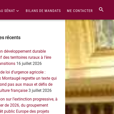
AU SÉNAT
BILANS DE MANDATS
ME CONTACTER
re
les récents
érale
un développement durable
ncipale
f des territoires ruraux à l’ère
ansitions
16 juillet 2026
 de loi d’urgence agricole :
 Montaugé regrette un texte qui
pond pas aux maux et défis de
culture française
3 juillet 2026
on sur l’extinction progressive, à
er de 2026, du groupement
rêt public Europe des projets