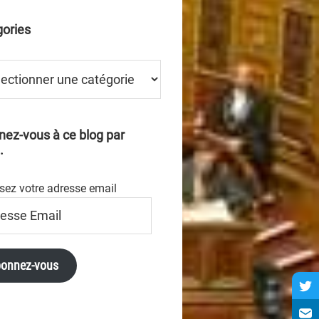
ories
ries
ez-vous à ce blog par
.
sez votre adresse email
se
onnez-vous