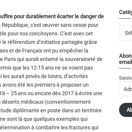
Catég
suffire pour durablement écarter le danger de
a République, c’est œuvrer sans cesse pour
Catégo
tile pour nos concitoyens. C’est avec cet
é le référendum d’initiative partagée grâce
ises et de Français ont pu empêcher la
Abonn
de Paris qui aurait entamé la souveraineté de
email
ermis que les 12-15 ans ne se voient pas
les aurait privés de loisirs, d’activités
Saisis
us avons été les premiers à proposer un
Adres
Email
8 – 25 ans ou encore dès 2017 à écrire une
les déserts médicaux (conventionnement
Ab
’étude diplômante en poste dans un territoire
ne sont là que quelques exemples qui
 détermination à combattre les fractures qui