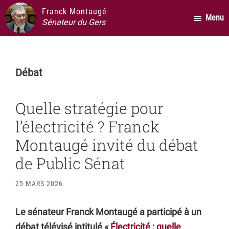
Passer
Passer
Passer
Franck Montaugé
Menu
au
à
au
Sénateur du Gers
contenu
la
pied
principal
barre
de
latérale
page
Débat
principale
Quelle stratégie pour
l’électricité ? Franck
Montaugé invité du débat
de Public Sénat
25 MARS 2026
Le sénateur Franck Montaugé a participé à un
débat télévisé intitulé «
Électricité : quelle