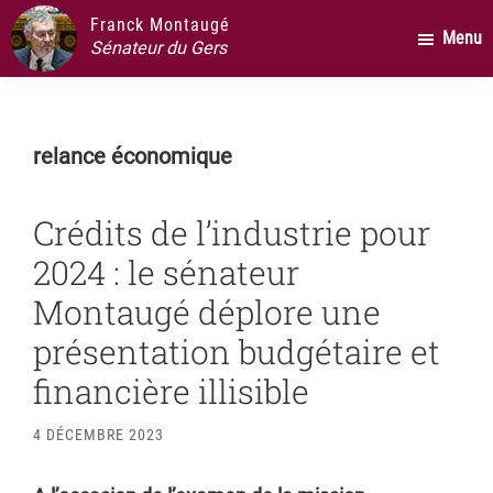
Passer
Passer
Passer
Franck Montaugé
Menu
au
à
au
Sénateur du Gers
contenu
la
pied
principal
barre
de
latérale
page
relance économique
principale
Crédits de l’industrie pour
2024 : le sénateur
Montaugé déplore une
présentation budgétaire et
financière illisible
4 DÉCEMBRE 2023