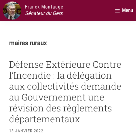
Passer
Passer
Passer
Franck Montaugé
Menu
au
à
au
Sénateur du Gers
contenu
la
pied
principal
barre
de
latérale
page
maires ruraux
principale
Défense Extérieure Contre
l’Incendie : la délégation
aux collectivités demande
au Gouvernement une
révision des règlements
départementaux
13 JANVIER 2022