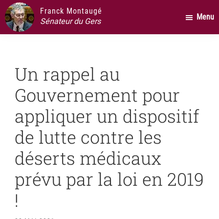
Passer
Passer
Passer
Franck Montaugé
Menu
au
à
au
Sénateur du Gers
contenu
la
pied
principal
barre
de
latérale
page
Un rappel au
principale
Gouvernement pour
appliquer un dispositif
de lutte contre les
déserts médicaux
prévu par la loi en 2019
!