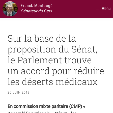
Passer
Passer
Passer
Franck Montaugé
Menu
au
à
au
Sénateur du Gers
contenu
la
pied
principal
barre
de
latérale
page
Sur la base de la
principale
proposition du Sénat,
le Parlement trouve
un accord pour réduire
les déserts médicaux
20 JUIN 2019
En commission mixte paritaire (CMP) «